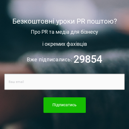
Безкоштовні уроки PR поштою?
Про PR та медіа для бізнесу
і окремих фахівців
29854
Вже підписались:
Підписатись