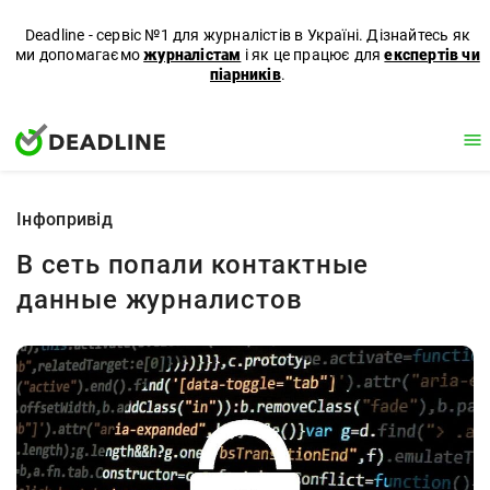
Deadline - сервіс №1 для журналістів в Україні. Дізнайтесь як
ми допомагаємо
журналістам
і як це працює для
експертів чи
піарників
.
Iнфопривід
В сеть попали контактные
данные журналистов