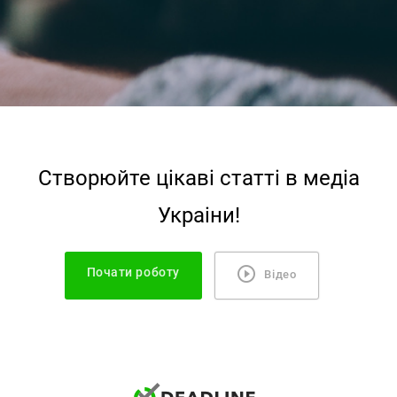
Створюйте цiкавi статтi в медiа
Украiни!
Почати роботу
Відео