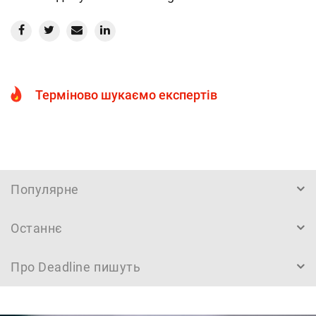
Терміново шукаємо експертів
Популярне
Останнє
Про Deadline пишуть