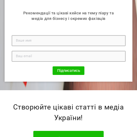
Рекомендації та цікаві кейси на тему піару та
медiа для бізнесу і окремих фахiвцiв
Створюйте цікаві статті в медіа
України!