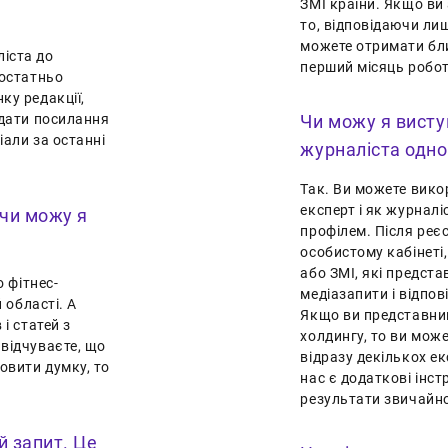
ЗМІ країни. Якщо ви 
то, відповідаючи лиш
можете отримати бли
іста до
перший місяць робот
достатньо
ку редакції,
 дати посилання
Чи можу я виступ
іали за останні
журналіста одн
Так. Ви можете викор
експерт і як журнал
 чи можу я
профілем. Після реєс
особистому кабінеті,
або ЗМІ, які предста
о фітнес-
медіазапити і відпов
й області. А
Якщо ви представник
і статей з
холдингу, то ви мож
 відчуваєте, що
відразу декількох ек
ловити думку, то
нас є додаткові інст
результати звичайно
й запит. Це