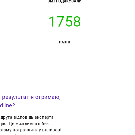
ЗМІ ПОДЯКУВАЛИ
1758
РАЗІВ
й результат я отримаю,
dline?
друга відповідь експерта
цію. Це можливість без
кламу потрапляти у впливові