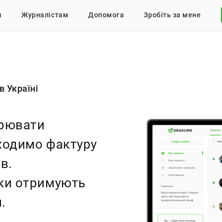
м
Журналістам
Допомога
Зробіть за мене
в Україні
рювати
аходимо фактуру
в.
ики отримують
.