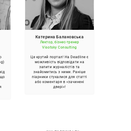
О
Катерина Балановська
Біз
Лектор, бізнес-тренер
Visotsky Consulting
о
Друзі
Це крутий портал! На Deadline є
ng)
економія
можливість відповідати на
одного.
запити журналістів та
хід
стат
знайомитись з ними. Раніше
 що
довгос
піарники стукалися для статті
.
в
або коментаря в «зачинені
я
двері»!