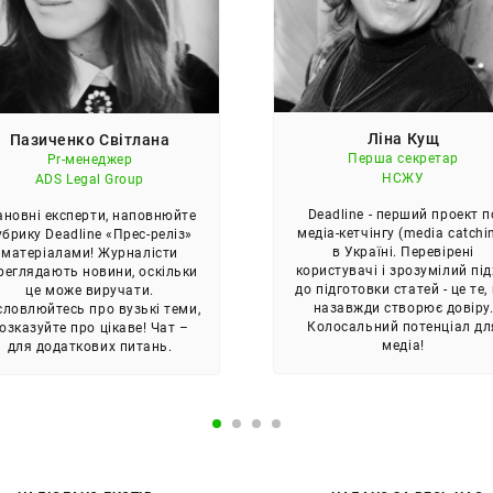
Ліна Кущ
Пазиченко Світлана
Перша секретар
Pr-менеджер
НСЖУ
ADS Legal Group
Deadline - перший проект п
новні експерти, наповнюйте
медіа-кетчінгу (media catchi
убрику Deadline «Прес-реліз»
в Україні. Перевірені
матеріалами! Журналісти
користувачі і зрозумілий під
реглядають новини, оскільки
до підготовки статей - це те,
це може виручати.
назавжди створює довіру
словлюйтесь про вузькі теми,
Колосальний потенціал дл
озказуйте про цікаве! Чат –
медіа!
для додаткових питань.