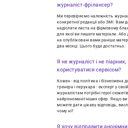
журналіст-фрілансер?
Ми перевіряємо належність журнал
конкретної редакції або ЗМІ. Вам 
надіслати листа на фірмовому блан
для якої ви пишете матеріали. Або
на опубліковані вами раніше матер
два місяці. Цього буде достатньо.
Я не журналіст і не піарник,
користуватися сервісом?
Кожен - від політика і бізнесмена д
тренера і перукаря - експерт у свої
журналістам потрібні герої сюжетів 
найрізноманітніших сфер. Якщо ви
можете дати цікаву відповідь, вис
чому ні?
Я хочу відправити анонімни