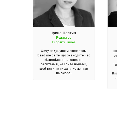
ерва
Ірина Настич
ектор
Редактор
г
Property Times
eadlinе
Хочу подякувати експертам
Ша
ю життя
Deadline за те, що знаходите час
р
ів і має
відповідати на каверзні
а контакт
запитання, не спите ночами,
пе
налістів.
щоб встигнути дати коментар
на вчора!
Ви
р