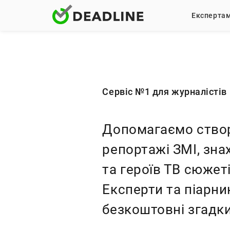
Експерта
Сервіс №1 для журналістів 
Допомагаємо ство
репортажі ЗМІ, зн
та героїв ТВ сюжеті
Експерти та піарн
безкоштовні згадки