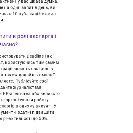
активні, у вас цікава думка,
е на один запит в день, ви
зько 10 публікацій вже за
и.
ити в ролі експерта і
очасно?
истовувати Deadline і як
іст, користуючись тим самим
трації вкажіть свої ролі в
 а також додайте компанії
вляєте. Публікуйте свої
ідайте журналістам!
 PR-агентства або великого
ете організувати роботу
спертів в одному акаунті. У
рументи, здатні підвищити
ї pr-активності до 50%.