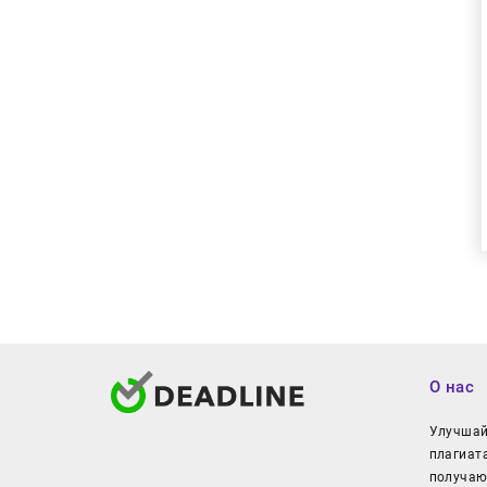
О нас
Улучшайт
плагиат
получаю