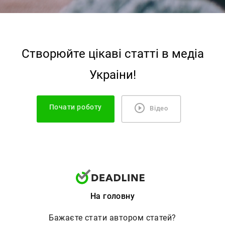
Створюйте цiкавi статтi в медiа
Украiни!
Почати роботу
Відео
На головну
Бажаєте стати автором статей?