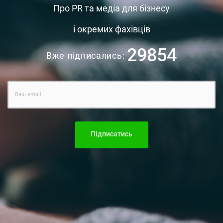
Про PR та медіа для бізнесу
і окремих фахівців
29854
Вже підписались:
Підписатись