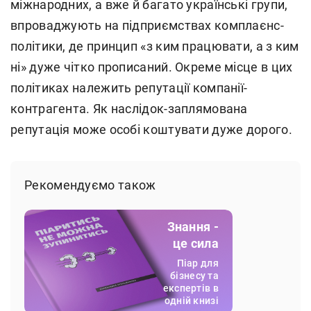
міжнародних, а вже й багато українські групи,
впроваджують на підприємствах комплаєнс-
політики, де принцип «з ким працювати, а з ким
ні» дуже чітко прописаний. Окреме місце в цих
політиках належить репутації компанії-
контрагента. Як наслідок-заплямована
репутація може особі коштувати дуже дорого.
Рекомендуємо також
Знання -
це сила
Піар для
бізнесу та
експертів в
одній книзі