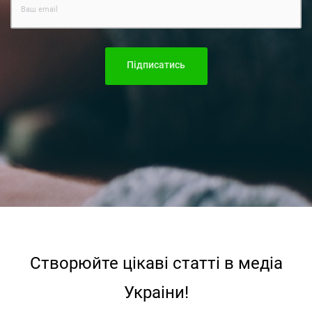
Підписатись
Створюйте цiкавi статтi в медiа
Украiни!