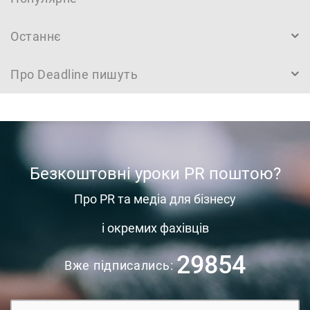
Останнє
Про Deadline пишуть
Безкоштовні уроки PR поштою?
Про PR та медіа для бізнесу
і окремих фахівців
29854
Вже підписались: