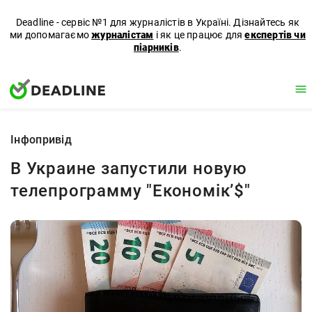
Deadline - сервіс №1 для журналістів в Україні. Дізнайтесь як
ми допомагаємо
журналістам
і як це працює для
експертів чи
піарників
.
Iнфопривід
В Украине запустили новую
телепрограмму "Економік’$"