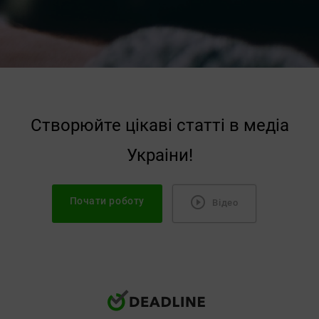
Створюйте цiкавi статтi в медiа
Украiни!
Почати роботу
Відео