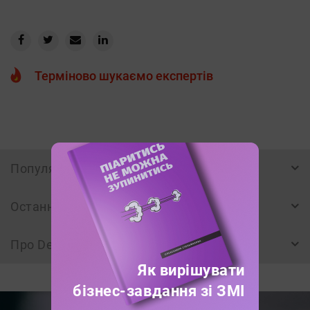
Терміново шукаємо експертів
Популярне
Останнє
Про Deadline пишуть
Як вирішувати
бізнес-завдання зі ЗМІ