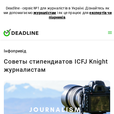
Deadline - сервіс №1 для журналістів в Україні. Дізнайтесь як
ми допомагаємо
журналістам
і як це працює для
експертів чи
піарників
.
Iнфопривід
Советы стипендиатов ICFJ Knight
журналистам