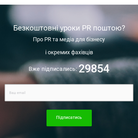
Безкоштовні уроки PR поштою?
Про PR та медіа для бізнесу
і окремих фахівців
29854
Вже підписались:
Підписатись