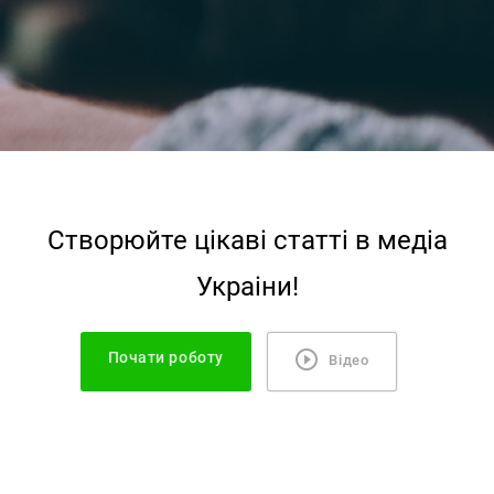
Створюйте цiкавi статтi в медiа
Украiни!
Почати роботу
Відео