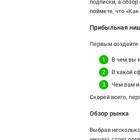
подписки, а обзор
поймете, что «Как
Прибыльная ниш
Первым создайте к
В чем вы 
В какой с
Чем вам и
Скорей всего, пер
Обзор рынка
Выбрав несколько
нишах), стоит пр