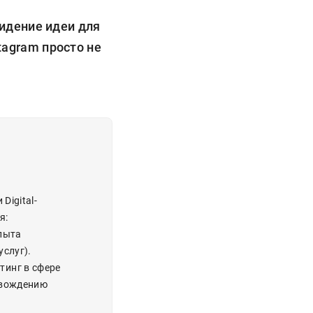
видение идеи для
tagram просто не
Digital-
я:
пыта
слуг).
тинг в сфере
овождению