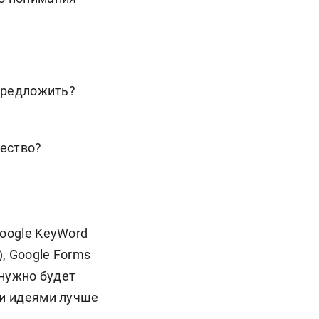
 предложить?
щество?
Google KeyWord
), Google Forms
 нужно будет
ми идеями лучше