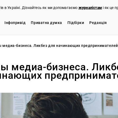
тів в Україні. Дізнайтесь як ми допомагаємо
журналістам
і як це 
Iнфопривід
Приватна думка
Підбірки
Редакцiя
ы медиа-бизнеса. Ликбез для начинающих предпринимателей
ы медиа-бизнеса. Ликб
инающих предпринимат