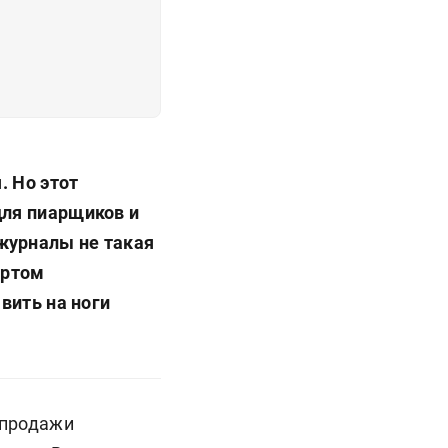
. Но этот
для пиарщиков и
журналы не такая
артом
вить на ноги
 продажи