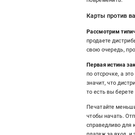
Карты против в
Рассмотрим типич
продаете дистриб
свою очередь, пр
Первая истина з
по отсрочке, а эт
значит, что дистр
то есть вы берете
Печатайте меньши
чтобы начать. От
справедливо для 
платеж за вход, и