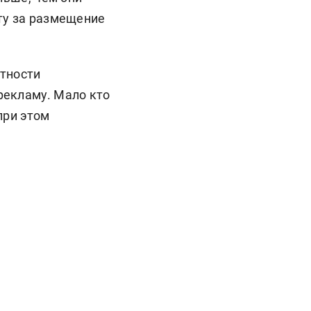
ту за размещение
стности
рекламу. Мало кто
при этом