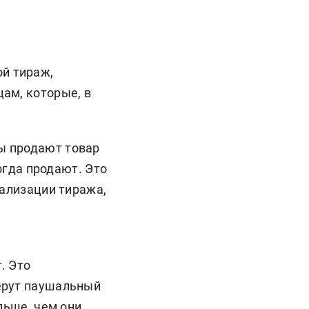
ой тираж,
ам, которые, в
цы продают товар
когда продают. Это
еализации тиража,
т. Это
ерут паушальный
льше, чем они