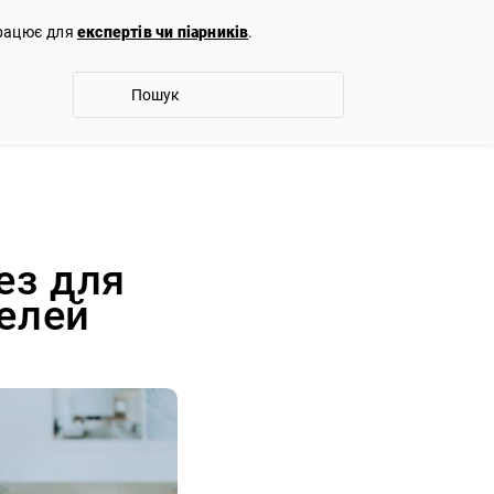
працює для
експертів чи піарників
.
ез для
елей