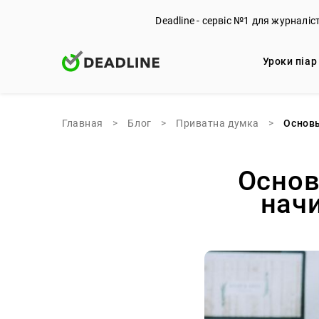
Deadline - сервіс №1 для журналіс
Уроки піар
Главная
>
Блог
>
Приватна думка
>
Основ
Основ
нач