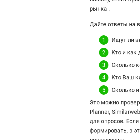
рынка .
Дайте ответы на 
Ищут ли в
Кто и как
Сколько к
Кто Ваш к
Сколько и
Это можно провери
Planner, Similarw
для опросов. Если
формировать, а эт
повременить.