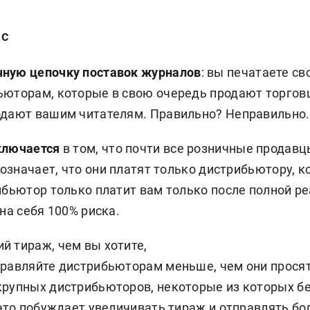
ас
ную цепочку поставок журналов
: вы печатаете св
ьюторам, которые в свою очередь продают торговц
одают вашим читателям. Правильно? Неправильно.
аключается
в том, что почти все розничные продав
о означает, что они платят только дистрибьютору, 
ибьютор только платит вам только после полной р
 на себя 100% риска.
й тираж, чем вы хотите,
правляйте дистрибьюторам меньше, чем они прося
крупных дистрибьюторов, некоторые из которых б
 это побуждает увеличивать тираж и отправлять бо