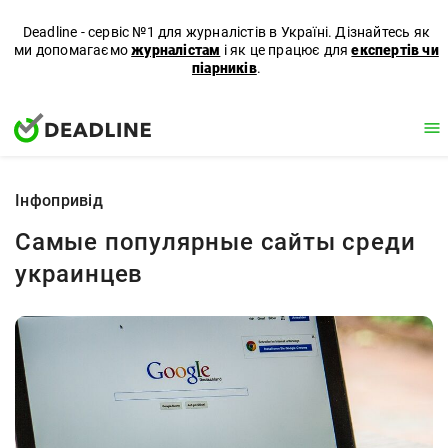
Deadline - сервіс №1 для журналістів в Україні. Дізнайтесь як
ми допомагаємо
журналістам
і як це працює для
експертів чи
піарників
.
Iнфопривід
Самые популярные сайты среди
украинцев