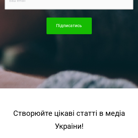
Підписатись
Створюйте цiкавi статтi в медiа
Украiни!