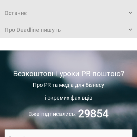
Останнє
Про Deadline пишуть
Безкоштовні уроки PR поштою?
Про PR та медіа для бізнесу
і окремих фахівців
29854
Вже підписались: