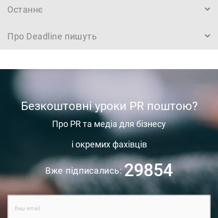
Останнє
Про Deadline пишуть
Безкоштовні уроки PR поштою?
Про PR та медіа для бізнесу
і окремих фахівців
29854
Вже підписались: