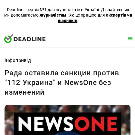
Deadline - сервіс №1 для журналістів в Україні. Дізнайтесь як
ми допомагаємо
журналістам
і як це працює для
експертів чи
піарників
.
Iнфопривід
Рада оставила санкции против
"112 Украина" и NewsOne без
изменений