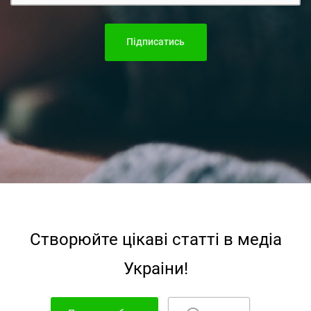
Підписатись
Створюйте цiкавi статтi в медiа
Украiни!