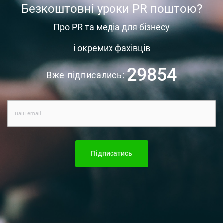
Безкоштовні уроки PR поштою?
Про PR та медіа для бізнесу
і окремих фахівців
29854
Вже підписались:
Підписатись