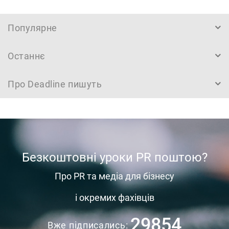
Популярне
Останнє
Про Deadline пишуть
Безкоштовні уроки PR поштою?
Про PR та медіа для бізнесу
і окремих фахівців
29854
Вже підписались: