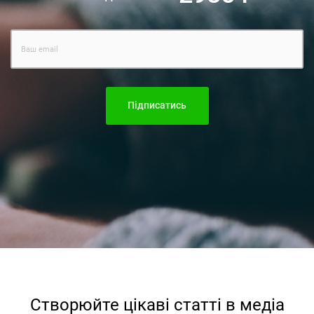
Підписатись
Створюйте цiкавi статтi в медiа