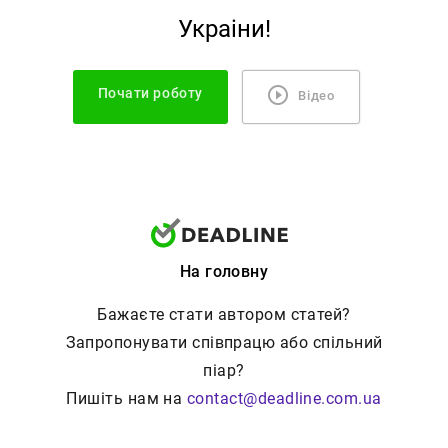
Украiни!
Почати роботу
Відео
На головну
Бажаєте стати автором статей?
Запропонувати співпрацю або спільний
піар?
Пишіть нам на
contact@deadline.com.ua