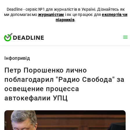
Deadline - сервіс №1 для журналістів в Україні. Дізнайтесь як
ми допомагаємо
журналістам
і як це працює для
експертів чи
піарників
.
Iнфопривід
Петр Порошенко лично
поблагодарил "Радио Свобода" за
освещение процесса
автокефалии УПЦ