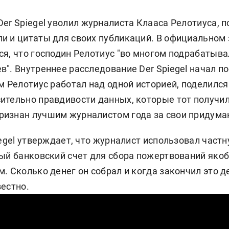
er Spiegel уволил журналиста Клааса Релотиуса, п
и и цитаты для своих публикаций. В официальном
я, что господин Релотиус "во многом подрабатыва
". Внутреннее расследование Der Spiegel начал по
м Релотиус работал над одной историей, поделился
ительно правдивости данных, которые тот получи
изнан лучшим журналистом года за свои придума
iegel утверждает, что журналист использовал час
ный банковский счет для сбора пожертвований яко
. Сколько денег он собрал и когда закончил это де
вестно.