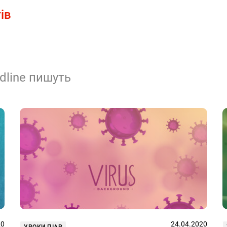
ів
dline пишуть
20
24.04.2020