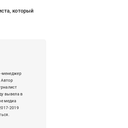
иста, который
R-менеджер
. Автор
урналист
ду вывела в
ое медиа
2017-2019
ться.