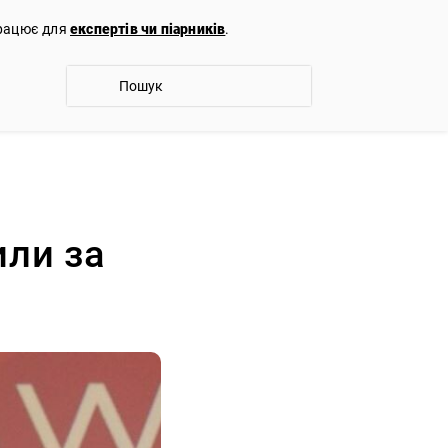
працює для
експертів чи піарників
.
ли за