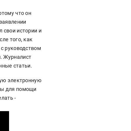
отому что он
 заявлении
л свои истории и
сле того, как
 с руководством
л. Журналист
нные статьи.
тную электронную
бы для помощи
лать -