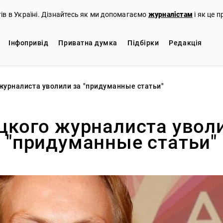
тів в Україні. Дізнайтесь як ми допомагаємо
журналістам
і як це 
Iнфопривід
Приватна думка
Підбірки
Редакцiя
журналиста уволили за "придуманные статьи"
цкого журналиста уволи
"придуманные статьи"