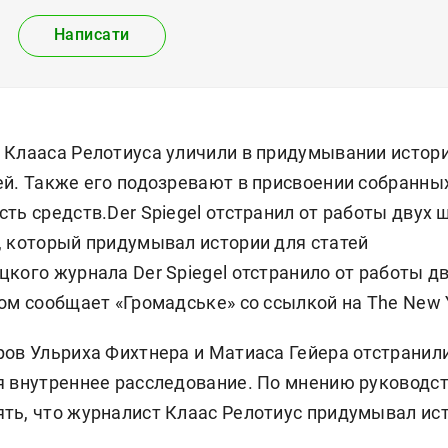
Написати
 Клааса Релотиуса уличили в придумывании истор
ей. Также его подозревают в присвоении собранны
ть средств.Der Spiegel отстранил от работы двух
, который придумывал истории для статей
кого журнала Der Spiegel отстранило от работы д
ом сообщает «Громадське» со ссылкой на The New Y
ов Ульриха Фихтнера и Матиаса Гейера отстранили
я внутреннее расследование. По мнению руководст
ть, что журналист Клаас Релотиус придумывал ист