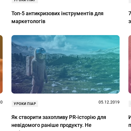
УРОКИ ПІАР
Топ-5 антикризових інструментів для
7
маркетологів
20
05.12.2019
УРОКИ ПІАР
Як створити захопливу PR-історію для
невідомого раніше продукту. Не
п