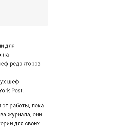
ий для
х на
 шеф-редакторов
вух шеф-
ork Post.
 от работы, пока
ва журнала, они
ории для своих