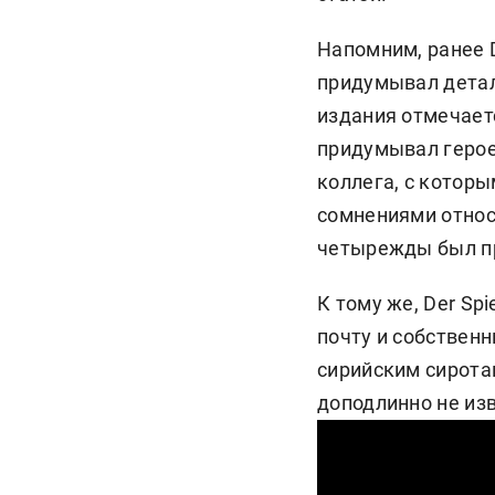
Напомним, ранее D
придумывал детал
издания отмечаетс
придумывал героев
коллега, с которы
сомнениями относ
четырежды был пр
К тому же, Der Sp
почту и собствен
сирийским сиротам
доподлинно не из