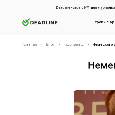
Deadline - сервіс №1 для журналіс
Уроки піар
Главная
>
Блог
>
Iнфопривід
>
Немецкого 
Неме