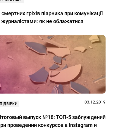
УРОКИ ПІАР
 смертних гріхів піарника при комунікації
з журналістами: як не облажатися
03.12.2019
ПІДБІРКИ
Итоговый выпуск №18: ТОП-5 заблуждений
ри проведении конкурсов в Instagram и