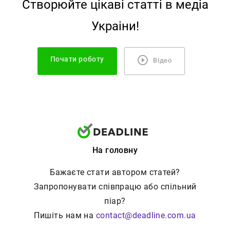
Створюйте цiкавi статтi в медiа
Украiни!
Почати роботу
Відео
На головну
Бажаєте стати автором статей?
Запропонувати співпрацю або спільний
піар?
Пишіть нам на
contact@deadline.com.ua