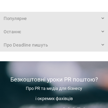
Популярне
Останнє
Про Deadline пишуть
Безкоштовні уроки PR поштою?
Про PR та медіа для бізнесу
і окремих фахівців