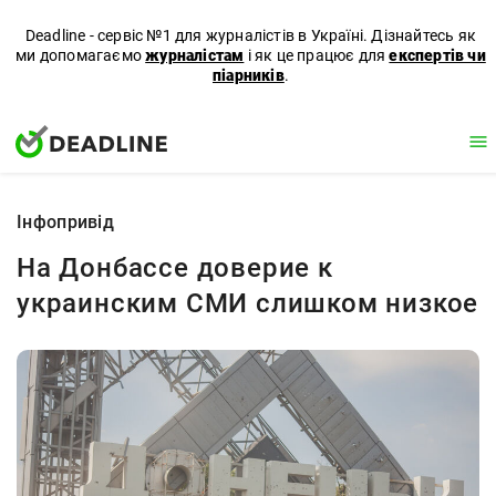
Deadline - сервіс №1 для журналістів в Україні. Дізнайтесь як
ми допомагаємо
журналістам
і як це працює для
експертів чи
піарників
.
Iнфопривід
На Донбассе доверие к
украинским СМИ слишком низкое