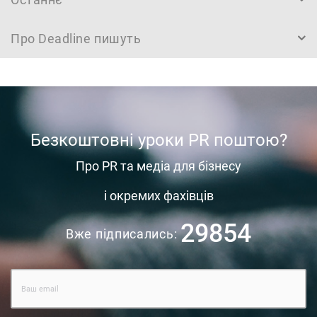
Про Deadline пишуть
Безкоштовні уроки PR поштою?
Про PR та медіа для бізнесу
і окремих фахівців
29854
Вже підписались: