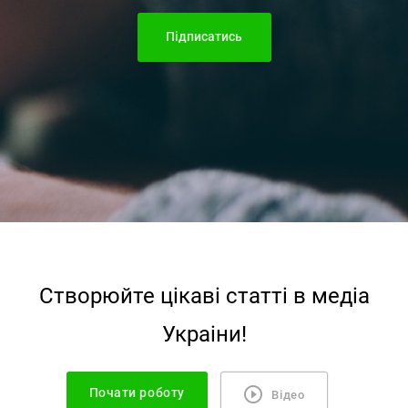
Підписатись
Створюйте цiкавi статтi в медiа
Украiни!
Почати роботу
Відео