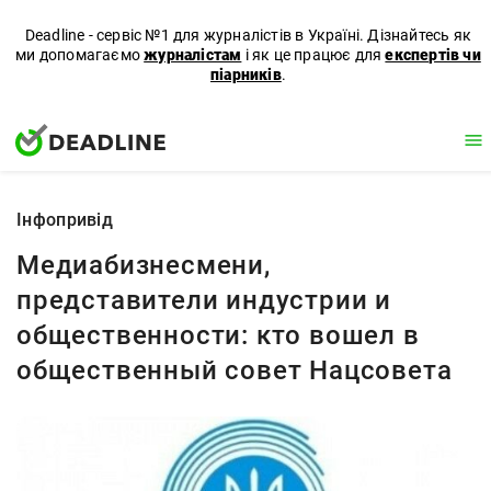
Deadline - сервіс №1 для журналістів в Україні. Дізнайтесь як
ми допомагаємо
журналістам
і як це працює для
експертів чи
піарників
.
Iнфопривід
Медиабизнесмени,
представители индустрии и
общественности: кто вошел в
общественный совет Нацсовета