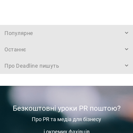
Популярне
Останнє
Про Deadline пишуть
Безкоштовні уроки PR поштою?
Про PR та медіа для бізнесу
і окремих фахівців