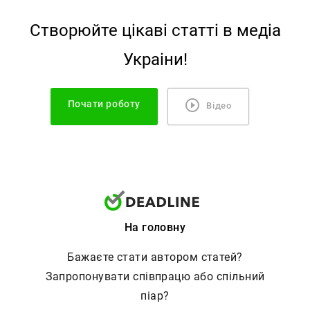
Створюйте цiкавi статтi в медiа
Украiни!
Почати роботу
Відео
На головну
Бажаєте стати автором статей?
Запропонувати співпрацю або спільний
піар?