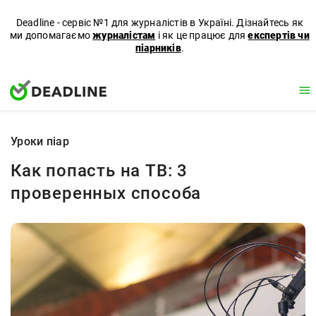
Deadline - сервіс №1 для журналістів в Україні. Дізнайтесь як
ми допомагаємо
журналістам
і як це працює для
експертів чи
піарників
.
Уроки піар
Как попасть на TВ: 3
проверенных способа