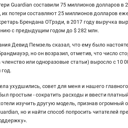
ри Guardian составили 75 миллионов долларов в 2
 их потери составляют 25 миллионов долларов еже
ретарь Брендана О'Грэди, в 2017 году выручка выр
ению с предыдущим годом до $ 282 млн.
ания Девид Пемзель сказал, что ему было настоя
рандмауэр, но он возразил, отметив, что число ст
 членство или одноразовые статьи) выросло с 10 00
 год.
ела ухудшились, совет для меня и нашего главног
был простым - сократить расходы и ввести платный 
хотели изучить другую модель, признав огромный о
uardian, но и найти способ попросить читателей п
оддержку».