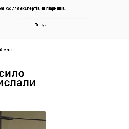
працює для
експертів чи піарників
.
0 млн.
осило
рислали