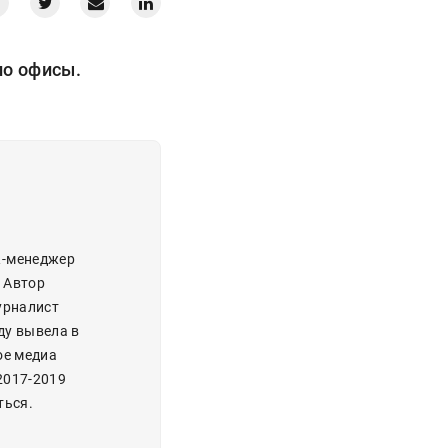
ло офисы.
R-менеджер
. Автор
урналист
ду вывела в
ое медиа
2017-2019
ться.