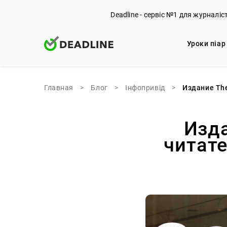
Deadline - сервіс №1 для журналіс
Уроки піар
Главная
>
Блог
>
Iнфопривід
>
Издание The
Изда
читате