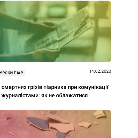
14.02.2020
УРОКИ ПІАР
 смертних гріхів піарника при комунікації
з журналістами: як не облажатися