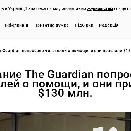
тів в Україні. Дізнайтесь як ми допомагаємо
журналістам
і як це 
Iнфопривід
Приватна думка
Підбірки
Редакцiя
 Guardian попросило читателей о помощи, и они прислали $13
ние The Guardian попр
лей о помощи, и они п
$130 млн.