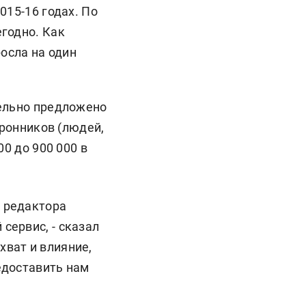
015-16 годах. По
годно. Как
осла на один
тельно предложено
оронников (людей,
0 до 900 000 в
о редактора
сервис, - сказал
хват и влияние,
редоставить нам