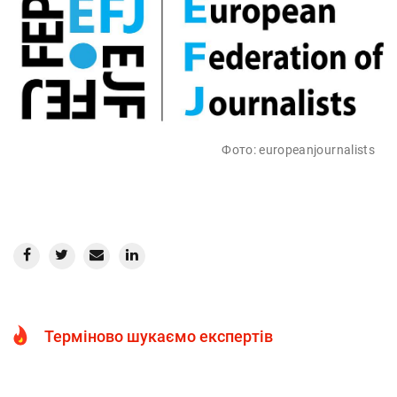
Фото: europeanjournalists
Терміново шукаємо експертів