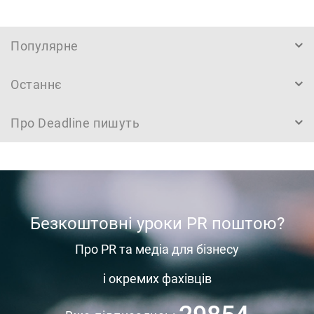
Популярне
Останнє
Про Deadline пишуть
Безкоштовні уроки PR поштою?
Про PR та медіа для бізнесу
і окремих фахівців