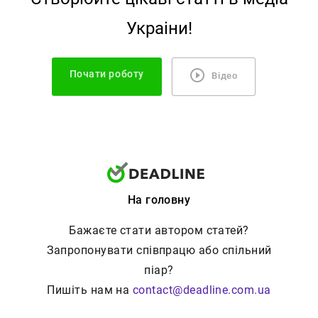
Украiни!
Почати роботу
Відео
На головну
Бажаєте стати автором статей?
Запропонувати співпрацю або спільний
піар?
Пишіть нам на
contact@deadline.com.ua