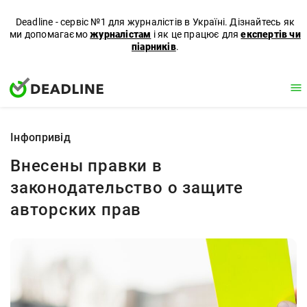
Deadline - сервіс №1 для журналістів в Україні. Дізнайтесь як
ми допомагаємо
журналістам
і як це працює для
експертів чи
піарників
.
Iнфопривід
Внесены правки в
законодательство о защите
авторских прав