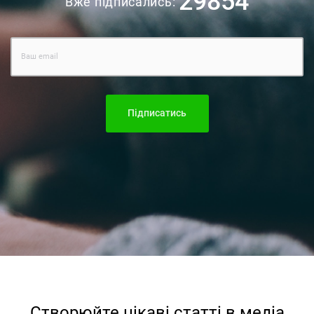
29854
Вже підписались:
Підписатись
Створюйте цiкавi статтi в медiа