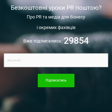
Безкоштовні уроки PR поштою?
Про PR та медіа для бізнесу
і окремих фахівців
29854
Вже підписались:
Підписатись