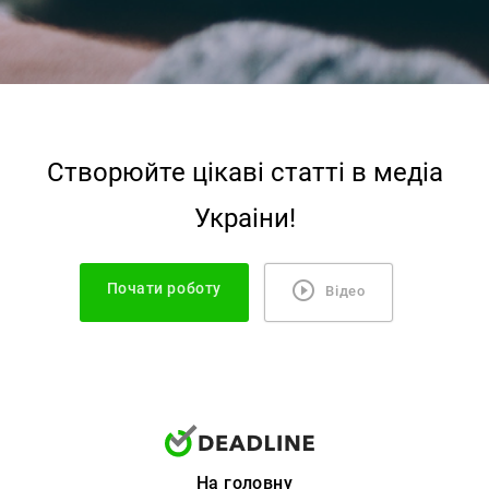
Створюйте цiкавi статтi в медiа
Украiни!
Почати роботу
Відео
На головну