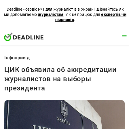
Deadline - сервіс №1 для журналістів в Україні. Дізнайтесь як
ми допомагаємо
журналістам
і як це працює для
експертів чи
піарників
.
Iнфопривід
ЦИК объявила об аккредитации
журналистов на выборы
президента