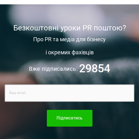
Безкоштовні уроки PR поштою?
Про PR та медіа для бізнесу
і окремих фахівців
29854
Вже підписались:
Підписатись