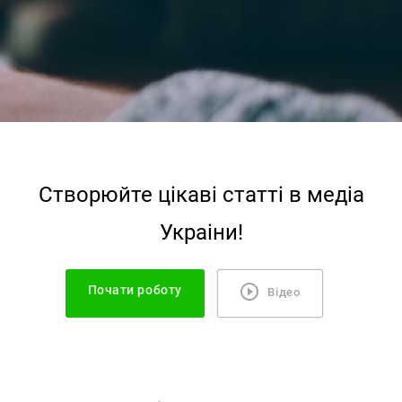
Створюйте цiкавi статтi в медiа
Украiни!
Почати роботу
Відео