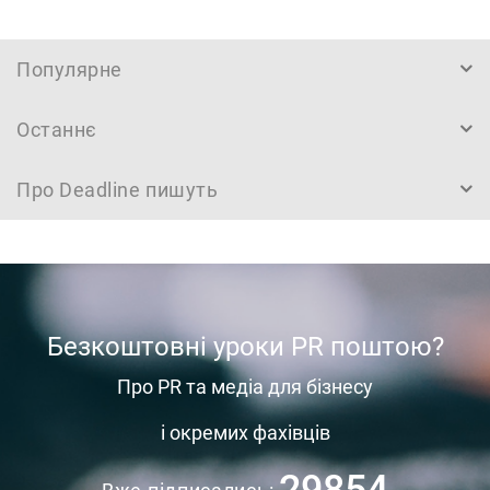
Популярне
Останнє
Про Deadline пишуть
Безкоштовні уроки PR поштою?
Про PR та медіа для бізнесу
і окремих фахівців