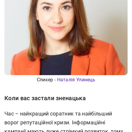
Спикер -
Наталія Улинець
Коли вас застали зненацька
Час – найкращий соратник та найбільший
ворог репутаційної кризи. Інформаційні
кампанії мають дуже стрімкий розвиток, тому