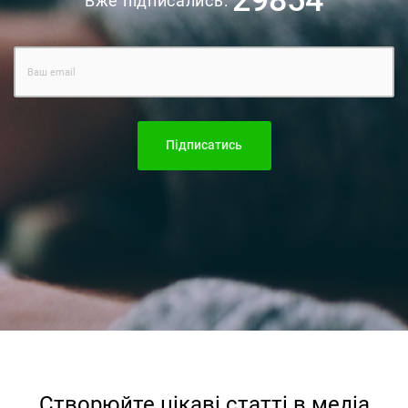
29854
Вже підписались:
Підписатись
Створюйте цiкавi статтi в медiа