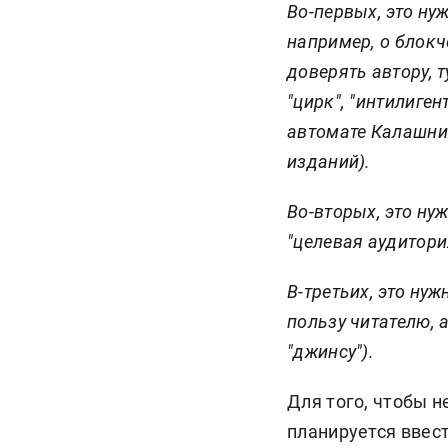
Во-первых, это ну
например, о блокч
доверять автору, 
"цирк", "интилиге
автомате Калашни
изданий).
Во-вторых, это ну
"целевая аудитория
В-третьих, это ну
пользу читателю, 
"джинсу").
Для того, чтобы 
планируется ввес