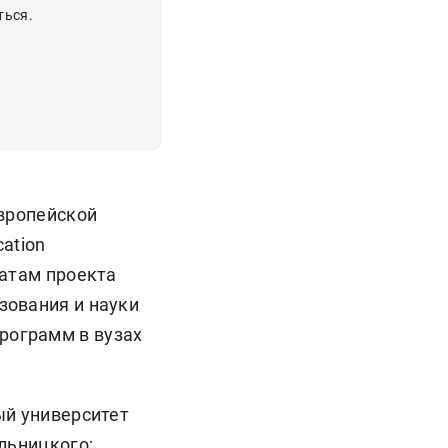
ться.
европейской
cation
татам проекта
зования и науки
рограмм в вузах
ый университет
льницкого;