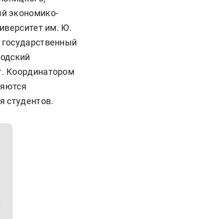
ый экономико-
иверситет им. Ю.
й государственный
родский
т. Координатором
ляются
я студентов.