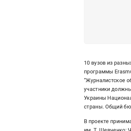
10 вузов из разн
программы Erasmus
“Журналистское о
участники должны
Украины Национал
страны. Общий бюд
В проекте приним
им. Т. Шевченко;