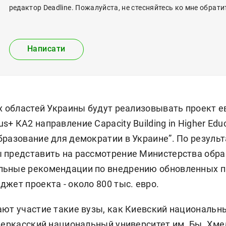
редактор Deadline. Пожалуйста, не стесняйтесь ко мне обрати
Написати
ых областей Украины будут реализовывать проект 
+ КА2 направление Capaсity Building in Higher Edu
бразование для демократии в Украине”. По резуль
 представить на рассмотрение Министерства обра
ьные рекомендации по внедрению обновленных п
жет проекта - около 800 тыс. евро.
ают участие такие вузы, как Киевский национальн
 Черкасский национальный университет им. Бы. Хме