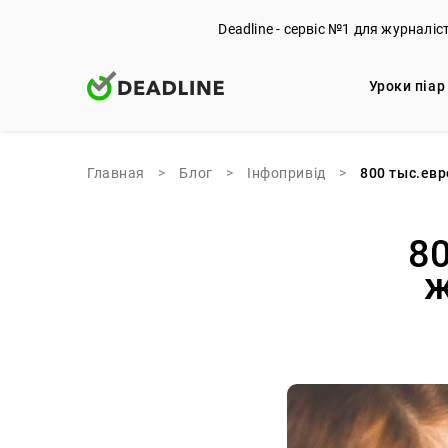
Deadline - сервіс №1 для журналіс
Уроки піар
Главная
>
Блог
>
Iнфопривід
>
800 тыс.евр
8
ж