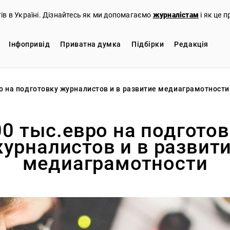
тів в Україні. Дізнайтесь як ми допомагаємо
журналістам
і як це 
Iнфопривід
Приватна думка
Підбірки
Редакцiя
о на подготовку журналистов и в развитие медиаграмотности
00 тыс.евро на подготов
урналистов и в развит
медиаграмотности