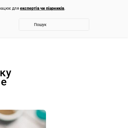
працює для
експертів чи піарників
.
ку
ие