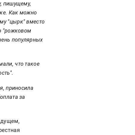
у, пишущему,
ике. Как можно
му "цырк" вместо
 о "рожковом
чень популярных
мали, что такое
ость".
ая, приносила
(оплата за
удущем,
рестная