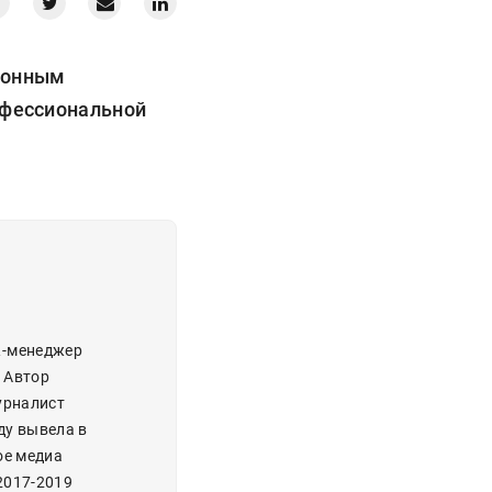
ционным
офессиональной
R-менеджер
. Автор
урналист
ду вывела в
ое медиа
2017-2019