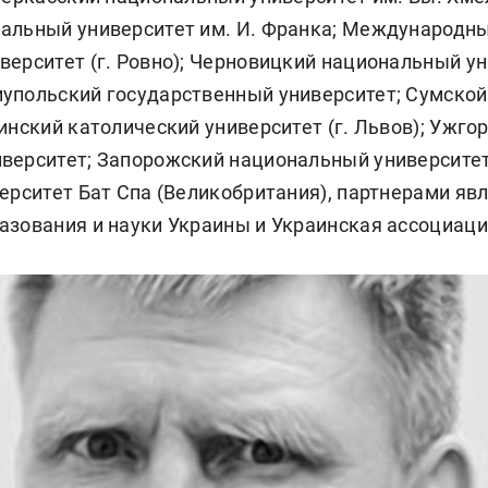
альный университет им. И. Франка; Международн
ерситет (г. Ровно); Черновицкий национальный ун
упольский государственный университет; Сумско
инский католический университет (г. Львов); Ужго
верситет; Запорожский национальный университе
верситет Бат Спа (Великобритания), партнерами яв
азования и науки Украины и Украинская ассоциаци