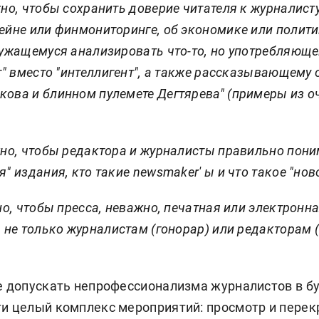
жно, чтобы сохранить доверие читателя к журналист
ейне или финмониторинге, об экономике или полит
тужащемуся анализировать что-то, но употребляюще
нт" вместо "интеллигент", а также рассказывающему
кова и блинном пулемете Дегтярева" (примеры из о
жно, чтобы редактора и журналисты правильно пони
" издания, кто такие newsmaker' ы и что такое "нов
жно, чтобы пресса, неважно, печатная или электронн
а не только журналистам (гонорар) или редакторам 
не допускать непрофессионализма журналистов в б
ти целый комплекс мероприятий: просмотр и перек