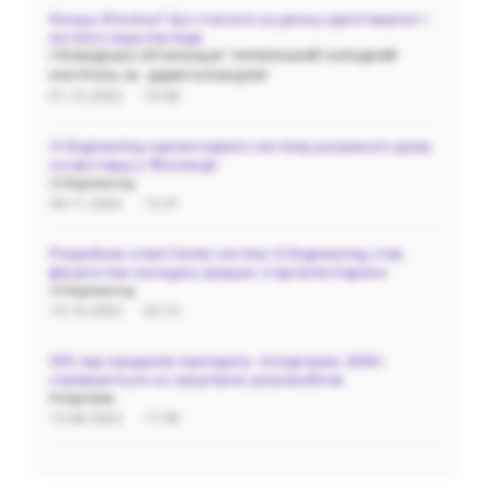
Кінець біткоїну? Що сталося на ринку криптовалют і
які його перспективи
ГРОМАДСЬКА‌ ‌ОРГАНІЗАЦІЯ‌ ‌"УКРАЇНСЬКИЙ‌ ‌НАРОДНИЙ‌
‌КОНТРОЛЬ‌ ‌ЗА‌ ‌ ДІДЖІТАЛІЗАЦІЄЮ"
01.12.2022
10:40
i3 Engineering презентувала систему розумного дому
на виставці у Фінляндії
i3 Engineering
28.11.2022
12:31
Розробник smart home систем i3 Engineering став
фіналістом конкурсу кращих стартапів Європи
i3 Engineering
19.10.2022
20:13
50% від продажів препарату «Олідетрим 2000»
спрямуються на закупівлю реанімобілів.
Олідетрим
15.08.2022
17:59