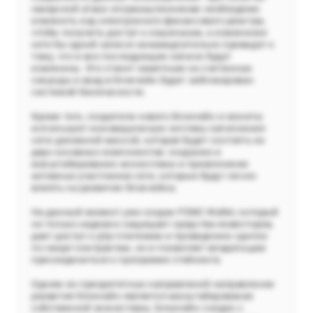
хакерской атаки злоумышленникам необходимо
изменить код электронного финансового реестра,
чтобы получить доступ к кошелькам, а изменение
хотя бы одной записи незамедлительно приведет к
тому, что и все последующие записи будут
изменены. Это станет заметным за считанные
секунды и вход в блокчейн будет заблокирован
системой безопасности.
Кроме того, создатели нового блокчейн и монеты
используют инновационную систему заполнения
сети денежной массой, которая будет состоять из
двух основных компонентов: создание и
масштабирование экосистемы и привлечение
активных участников сети, которые будут лично
влиять на развитие блокчейна.
На данный момент уже создан PZMC Wallet, который
не только надежно защищает средства инвесторов,
дает доступ к р2р-платежам и проведению сделок
по смарт-контрактам, но и позволяет владельцам
присоединиться к программе стейкинга.
Одним из приоритетных направлений направление
развития блокчейн является масштабирование
собственной экосистемы. Блокчейн создан с