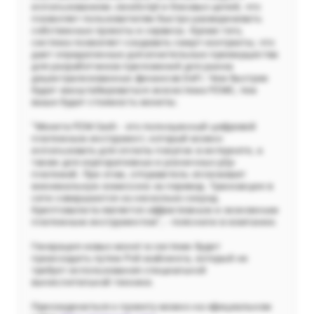
использованием JavaScript и боковых цепей, что
позволяет пользователям быстро разворачивать
собственные проекты и сервисы. Кроме того,
система позволяет создавать смарт-контракты, что
дает определенные дополнительные преимущества
для разработчиков приложений для рынка
децентрализованных финансов DeFi. Чем быстрее
будет масштабироваться экосистема PZMC, тем
выше будет стоимость монеты.
“Монета PZM Cash - это полноценный цифровой
платежным инструмент, который можно
использовать для оплаты покупок в интернете, а
также для корпоративных и розничных р2р-
платежей. При этом, отправитель оплачивает
минимальную комиссию за перевод. Транзакции в
сети совершаются за несколько секунд.
Криптовалюта является эффективным и экономным
платежным инструментом”, - пояснили в компании.
Генерация новых монет в системе будет
происходить путем PoS-майнинга, который не
требует использования специальной
вычислительной техники.
Присоединиться к проекту можно на официальном