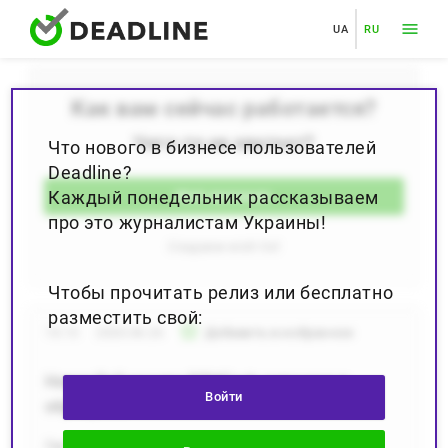
UA
RU
Как вам сейчас работается?
Чего-то не хватает?
Что нового в бизнесе пользователей
Deadline?
Каждый понедельник рассказываем
Моё желание
про это журналистам Украины!
Создаем wish list
Чтобы прочитать релиз или бесплатно
разместить свой:
star_border
16:13
2020.06.26
Добавить в избранное
Новая PoS-монета PZMCash запущена в
Войти
обращение
Группа европейских разработчиков анонсировала