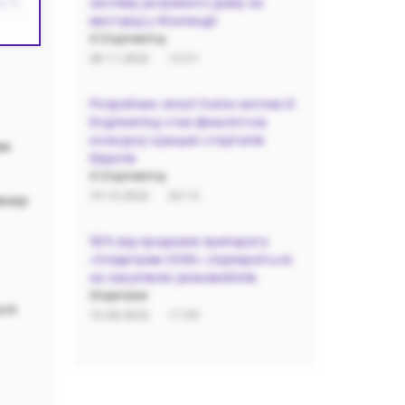
, 6,
систему розумного дому на
виставці у Фінляндії
i3 Engineering
28.11.2022
12:31
Розробник smart home систем i3
Engineering став фіналістом
конкурсу кращих стартапів
ми
Європи
i3 Engineering
19.10.2022
20:13
женер
50% від продажів препарату
«Олідетрим 2000» спрямуються
на закупівлю реанімобілів.
Олідетрим
ься
15.08.2022
17:59