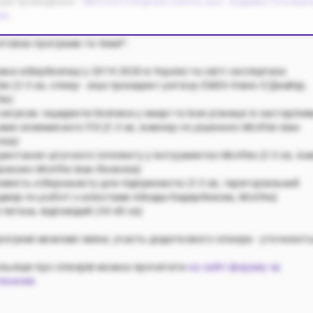
ція проведення -
Mercure Congress Centre, вул. Вадима Гетьмана
їв
.
нтовна програма та теми*:
ки кібербезпеці у 2019-2020 в Україні та світі: експертиза
ee
(2-3 хв, спікер - віце президент регіону EMEA Кевін
О’Двайер
,
ee
)
загрози: інциденти безпеки у хмарі та їхня різниця із застаріли
ами зловмисного ПЗ
(2-3 хв, інженер по рішеннях
McAfee
Іван
лєв)
ристання штучного інтелекту у інструментах McAfee
(2-3 хв, ін
ішеннях
McAfee
Іван Яковлєв)
ивість кіберзахисту для підприємств
(2-3 хв, територіальний
джер по роботі з клієнтами
Айзада
Кидирбекова
,
McAfee
)
я питань відповідей
(30-40 хв)
рограмі можливі зміни, участь додаткового спікера - уточнюєт
льніше про спікерів можна прочитати
на сайті форуму за
ланням