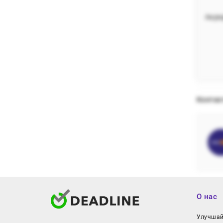
Акре
Контак
О нас
Улучшайт