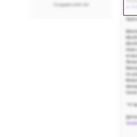
Лока
Создаем wish list
м. Ки
Оріє
Викли
McAf
McAf
Нові 
атак
Яков
Вико
по р
Важл
мене
Сесі
*У п
Дета
поси