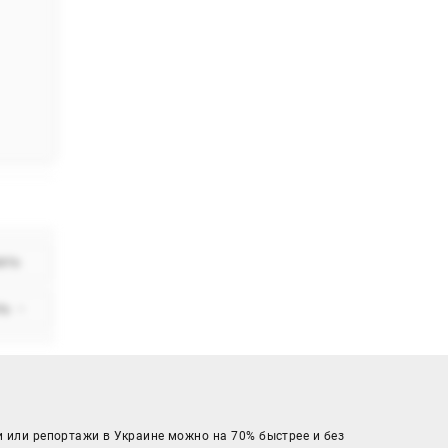
ать
ть
arrow_drop_down
и или репортажи в Украине можно на 70% быстрее и без