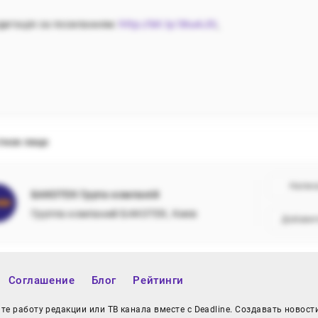
дитація за посиланням:
http://bit.ly/36u4J3i
тное лицо
Напис
БАКОТЕК Група компаній
Группа компаний БАКОТЕК, Киев
Добави
Соглашение
Блог
Рейтинги
е работу редакции или ТВ канала вместе с Deadline. Создавать новост