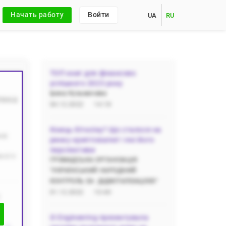
Начать работу
Войти
UA
RU
ТОП книг для фінансово
успішного 2023 року
Ірина Кузьмичева
пека
04.12.2022
14:18
Кінець біткоїну? Що сталося на
ків
ринку криптовалют і які його
перспективи
много
ГРОМАДСЬКА‌ ‌ОРГАНІЗАЦІЯ‌
‌"УКРАЇНСЬКИЙ‌ ‌НАРОДНИЙ‌
‌КОНТРОЛЬ‌ ‌ЗА‌ ‌ ДІДЖІТАЛІЗАЦІЄЮ"
01.12.2022
10:40
i3 Engineering презентувала