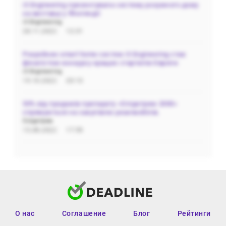
i3 Engineering презентувала систему розумного дому
на виставці у Фінляндії
i3 Engineering
28.11.2022
12:31
Розробник smart home систем i3 Engineering став
фіналістом конкурсу кращих стартапів Європи
i3 Engineering
19.10.2022
20:13
50% від продажів препарату «Олідетрим 2000»
спрямуються на закупівлю реанімобілів.
Олідетрим
15.08.2022
17:59
О нас
Соглашение
Блог
Рейтинги