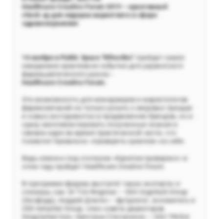
Healthcare
Creative
Forum
2019 – креативный
check
up
для лидеров маркетинга в сфере
здравоохранения
14 ноября в
Public
Space
"
Klitschko
”
пройдет самое
ожидаемое креативное событие для украинского
фармацевтического рынка
-
Healthcare
Creative
Forum
.
Это возможность для менеджеров и маркетологов
фармкомпаний не только узнать о мировых трендах
и новых инструментах в продвижении брендов, но и
сразу имплементировать полученные знания и
свежие идеи во время практической части, что
позволит буквально «проверить креатив» на себе.
Ведь именно под слоганом «Креатив проверено» в
этом году пройдет Healthcare Creative Forum.
В программе форума выступят такие эксперты и
спикеры, как: Dr Tim Ringrose – CEO Cognitant Group
(Оксфорд), Андрей Длигач – футуролог, основатель и
CEO Advanter Group, член совета директоров
SingularityU Kyiv, Светлана Степаненко – CEO TWIGA