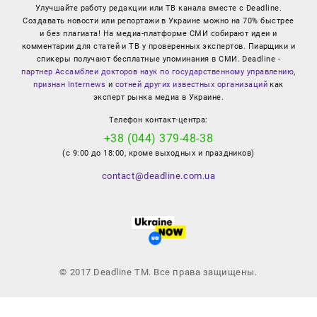
Улучшайте работу редакции или ТВ канала вместе с Deadline.
Создавать новости или репортажи в Украине можно на 70% быстрее
и без плагиата! На медиа-платформе СМИ собирают идеи и
комментарии для статей и ТВ у проверенных экспертов. Пиарщики и
спикеры получают бесплатные упоминания в СМИ. Deadline -
партнер Ассамблеи докторов наук по государственному управлению
,
признан Internews
и
сотней других известных организаций
как
эксперт рынка медиа в Украине.
Телефон контакт-центра:
+38 (044) 379-48-38
(с 9:00 до 18:00, кроме выходных и праздников)
contact@deadline.com.ua
© 2017 Deadline TM. Все права защищены.