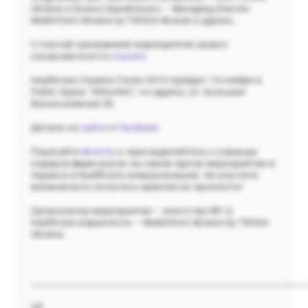
Ukraine и Елена Самойленко – Managing Director
MedInform Ukraine by TWIGA Ukraine и другие.
С полной программой мероприятия можно
ознакомиться по
ссылке
Healthcare Creative Forum 2019 пройдет 14 ноября в
Public Space "Klitschko”, по адресу: ул. Большая
Васильковская 55.
Детали на
сайте
и
Facebook
Покупайте
билеты
и присоединяйтесь к команде
лидеров фарм рынка на самом ярком мероприятии в
Украине в healthcare коммуникациях. Не упустите
возможность испытать креатив на прочность!
Организатор мероприятия – агентство №1 в
healthcare маркетинге – Medinform Ukraine by TWIGA
Ukraine.
_____________________________________________________________
UA