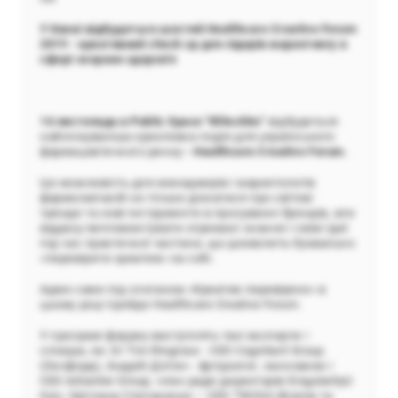
У Києві відбудеться шостий Healthcare Creative Forum
2019 - креативний check up для лідерів маркетингу в
сфері охорони здоров'я
14 листопада в Public Space "Klitschko”
відбудеться
найочікуваніша креативна подія для українського
фармацевтичного ринку
- Healthcare Creative Forum.
Це можливість для менеджерів і маркетологів
фармкомпаній не тільки дізнатися про світові
тренди та нові інструменти в просуванні брендів, але
відразу імплементувати отримані знання і свіжі ідеї
під час практичної частини, що дозволить буквально
«перевірити креатив» на собі.
Адже саме під слоганом «Креатив перевірено» в
цьому році пройде Healthcare Creative Forum.
У програмі форуму виступлять такі експерти і
спікери, як: Dr Tim Ringrose - CEO Cognitant Group
(Оксфорд), Андрій Длігач - футуролог, засновник і
CEO Advanter Group, член ради директорів SingularityU
Kyiv, Світлана Степаненко – CEO TWIGA Ukraine та