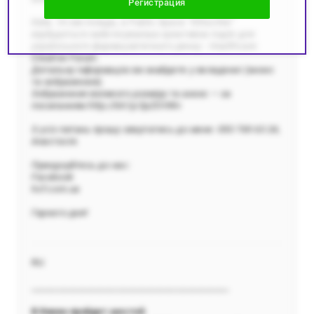
Регистрация
Київ, 14 листопада, в Public Space "Klitschko”
відбудеться найочікуваніша креативна подія для
українського фармацевтичного ринку - Healthcare
Creative Forum.
Детальну інформацію ви знайдете у вкладенні (анонс
та зображення).
Зображення великого розміру та анонс — за
посиланням http://bit.ly/2pZOVWv
З усіх питань прошу звертатись до мене: 050 769 63 24,
Анастасія.
Приєднуйтесь до нас:
Facebook
hcf.com.ua
Гарного дня!
RU
___________________________________________
В Киеве пройдет шестой