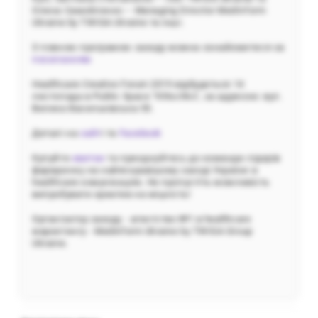
Олена Самойленко – Managing Director MedInform
Ukraine by TWIGA Ukraine та інші.
З повною програмою заходу можна ознайомитися за
посиланням
Healthcare Creative Forum 2019 відбудеться 14
листопада в Public Space "Klitschko", за адресою: вул.
Велика Васильківська 55.
Деталі на
сайт
і та
Facebook
Купуйте
квитки
та приєднуйтесь до команди лідерів
фармринку на найяскравішому заході України в
healthcare комунікаціях. Не пропустіть можливість
випробувати креатив на міцність!
Організатор заходу - агентство №1 в healthcare
маркетингу - Medinform Ukraine by TWIGA Group
Ukraine.