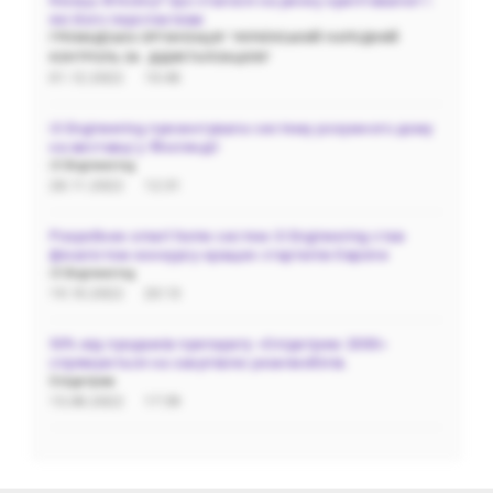
Кінець біткоїну? Що сталося на ринку криптовалют і
які його перспективи
ГРОМАДСЬКА‌ ‌ОРГАНІЗАЦІЯ‌ ‌"УКРАЇНСЬКИЙ‌ ‌НАРОДНИЙ‌
‌КОНТРОЛЬ‌ ‌ЗА‌ ‌ ДІДЖІТАЛІЗАЦІЄЮ"
01.12.2022
10:40
i3 Engineering презентувала систему розумного дому
на виставці у Фінляндії
i3 Engineering
28.11.2022
12:31
Розробник smart home систем i3 Engineering став
фіналістом конкурсу кращих стартапів Європи
i3 Engineering
19.10.2022
20:13
50% від продажів препарату «Олідетрим 2000»
спрямуються на закупівлю реанімобілів.
Олідетрим
15.08.2022
17:59