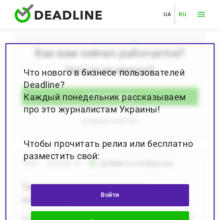
UA
RU
Как вам сейчас работается?
Чего-то не хватает?
Что нового в бизнесе пользователей
Deadline?
Каждый понедельник рассказываем
Моё желание
про это журналистам Украины!
Создаем wish list
Чтобы прочитать релиз или бесплатно
разместить свой:
star_border
10:21
2019.04.10
Добавить в избранное
Телеконтакт принимает участие в
Войти
конференции
В рамках конференции ВАКЦ с докладом "Системный