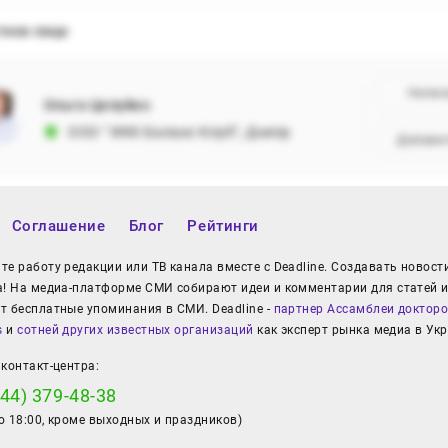
тное лицо
Напис
Ольга Целуйко
ООО " ИКК Баланс-Клуб", Днепр
verified_user
Добави
Соглашение
Блог
Рейтинги
е работу редакции или ТВ канала вместе с Deadline. Создавать новост
а! На медиа-платформе СМИ собирают идеи и комментарии для статей и
т бесплатные упоминания в СМИ. Deadline -
партнер Ассамблеи докторо
s
и
сотней других известных организаций
как эксперт рынка медиа в Укр
контакт-центра:
044) 379-48-38
до 18:00, кроме выходных и праздников)