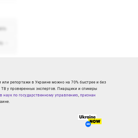
ать
ть
arrow_drop_down
и или репортажи в Украине можно на 70% быстрее и без
 ТВ у проверенных экспертов. Пиарщики и спикеры
в наук по государственному управлению
,
признан
аине.