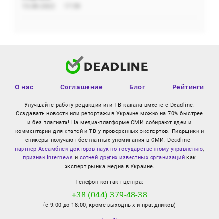
15.08.2022
17:59
О нас
Соглашение
Блог
Рейтинги
Улучшайте работу редакции или ТВ канала вместе с Deadline.
Создавать новости или репортажи в Украине можно на 70% быстрее
и без плагиата! На медиа-платформе СМИ собирают идеи и
комментарии для статей и ТВ у проверенных экспертов. Пиарщики и
спикеры получают бесплатные упоминания в СМИ. Deadline -
партнер Ассамблеи докторов наук по государственному управлению
,
признан Internews
и
сотней других известных организаций
как
эксперт рынка медиа в Украине.
Телефон контакт-центра:
+38 (044) 379-48-38
(с 9:00 до 18:00, кроме выходных и праздников)