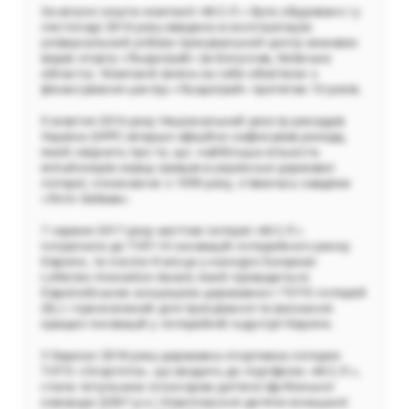
За власні кошти компанії «М.С.Л.» було збудовано і у
листопаді 2014 року введено в експлуатацію
універсальний учбово-тренувальний центр зимових
видів спорту «Льодограй» (м.Богуслав, Київська
область). Компанія взяла на себе обов’язки з
фінансування центру «Льодограй» протягом 10 років.
9 жовтня 2016 року Національний реєстр рекордів
України (НРР) вперше офіційно зафіксував рекорд,
який свідчить про те, що найбільша кількість
мільйонерів серед гравців в українські державні
лотереї, починаючи з 1999 року, з’явилась завдяки
«Лото-Забава».
7 червня 2017 року миттєві лотереї «М.С.Л.»
потрапили до ТОП-10 інновацій лотерейного ринку
Європи, та посіли 8 місце у конкурсі European
Lotteries Innovation Award, який проводиться
Європейською асоціацією державних і ТОТО лотерей
(EL) і призначений для просування та визнання
кращих інновацій у лотерейній індустрії Європи.
У березні 2018 року державна спортивна лотерея
ТОТО «Спортліга», що входить до портфелю «М.С.Л.»,
стала титульним спонсором дитячої футбольної
команди (2007 р.н.) Комплексної дитячо-юнацької