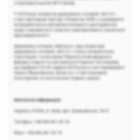
спортивної школи №15 (Київ).
У 2018 році оператор державних лотерей «М.С.Л.»
став партнером Центру «Розвиток КСВ» у проведенні
всеукраїнського репрезентативного дослідження
щодо поширеності практик корпоративної соціальної
відповідальності.
Державна лотерея «Мегалот» від оператора
державних лотерей «М.С.Л.» стала генеральним
партнером і спонсором Першого міжнародного
форуму Східної та Центральної Європи Via Carpatia,
що відбувся 23-30 червня 2018 року в селі Криворівня
(Івано-Франківська область) і став знаковою
культурною та суспільною подією країни.
Контактна інформація:
Україна, 01004, м. Київ, вул. Шовковична, 50-А
Телефон: +38 044 461 92 18
Факс: +38 044 461 92 19