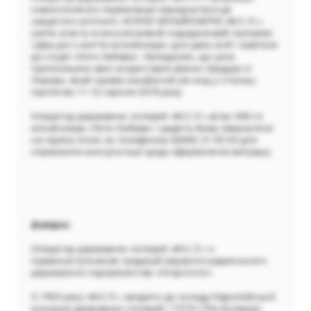
новоспеченого переможця приєднатися до
закритого елітного «КЛУБУ МІЛЬЙОНЕРІВ «М.С.Л.»,
узяти учаcть в ексклюзивній подарунковій програмі
«Два дні з життя мільйонера» для двох осіб і завітати
до студії «Лото-Забава». Нагадаємо, що цією
пропозицією вже скористався Денис Шадура зі
Львова, який провів незабутній уїк-енд у столиці
протягом 11-12 серпня 2018 року.
Оператор державних лотерей «М.С.Л.» вітає 300-го
мільйонера «Лото-Забава» і радить йому звернутися
на гарячу лінію за телефоном 0(800) 21 00 65 для
отримання консультації щодо оформлення виграшу.
Довідка:
Оператор державних лотерей «М.С.Л.» є
правонаступником традицій відомого радянського
державного підприємства «Спортлото».
З 1993 року «М.С.Л.» входить до складу Європейської
асоціації державних лотерей і ТОТО (The European