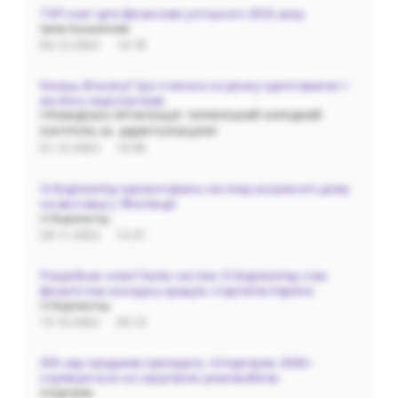
ТОП книг для фінансово успішного 2023 року
Ірина Кузьмичева
04.12.2022
14:18
Кінець біткоїну? Що сталося на ринку криптовалют і
які його перспективи
ГРОМАДСЬКА‌ ‌ОРГАНІЗАЦІЯ‌ ‌"УКРАЇНСЬКИЙ‌ ‌НАРОДНИЙ‌
‌КОНТРОЛЬ‌ ‌ЗА‌ ‌ ДІДЖІТАЛІЗАЦІЄЮ"
01.12.2022
10:40
i3 Engineering презентувала систему розумного дому
на виставці у Фінляндії
i3 Engineering
28.11.2022
12:31
Розробник smart home систем i3 Engineering став
фіналістом конкурсу кращих стартапів Європи
i3 Engineering
19.10.2022
20:13
50% від продажів препарату «Олідетрим 2000»
спрямуються на закупівлю реанімобілів.
Олідетрим