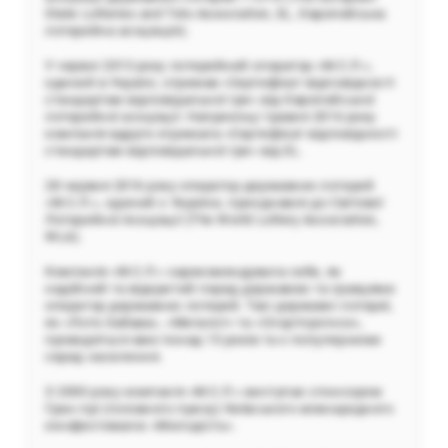
State Lotteries and Toto Association, EL, Європейська
лотерейна асоціація).
У червні 2013 року лотерейний оператор «М.С.Л.»,
єдиний в Україні, отримав «Сертифікат відповідності
стандартам відповідальної гри» від Європейської
лотерейної асоціації. Наприкінці травня 2016 року
компанія вдруге отримала «Сертифікат відповідності
стандартам відповідальної гри» від EL.
28 червня 2016 року оператор державних лотерей
«М.С.Л.», єдиний з України, приєднався до Світової
Лотерейної Асоціації (The World Lottery Association,
WLA).
Компанія «М.С.Л.» зарекомендувала себе, як
надійний та відкритий перед державою та гравцями
оператор державних лотерей. Такі державні лотереї,
як «Лото-Забава», «Мегалот» та «Спортпрогноз»,
проводяться вже понад 15 років та є популярними
серед населення.
З 2000 року компанія «М.С.Л.» виступає спонсором
Гран-прі (головного призу) Київського міжнародного
кінофестивалю «Молодість».