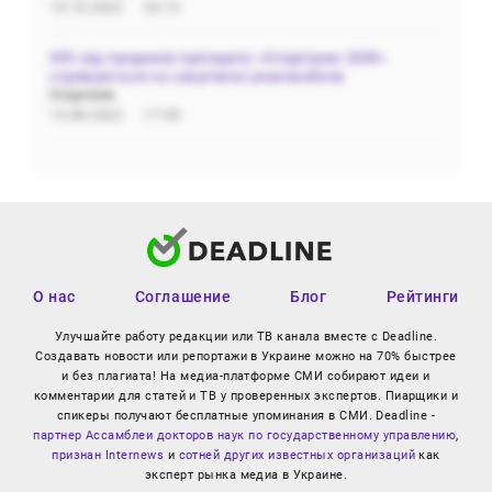
19.10.2022
20:13
50% від продажів препарату «Олідетрим 2000»
спрямуються на закупівлю реанімобілів.
Олідетрим
15.08.2022
17:59
О нас
Соглашение
Блог
Рейтинги
Улучшайте работу редакции или ТВ канала вместе с Deadline.
Создавать новости или репортажи в Украине можно на 70% быстрее
и без плагиата! На медиа-платформе СМИ собирают идеи и
комментарии для статей и ТВ у проверенных экспертов. Пиарщики и
спикеры получают бесплатные упоминания в СМИ. Deadline -
партнер Ассамблеи докторов наук по государственному управлению
,
признан Internews
и
сотней других известных организаций
как
эксперт рынка медиа в Украине.