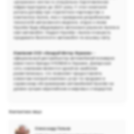
«розумних» містах із спеціально підготовленою
інфраструктурою до 2021 року. У січні компанія
уклала договір про стратегічне партнерство з
компанією Aurora, яка є провідним розробником
технологій автономного водіння, згідно з яким
Hyundai буде вбудовувати автономні рішення Aurora в
свої автомобілі. Надалі Hyundai і Aurora планують
продавати безпілотні автомобілі по всьому світу.
Компания OOO «Хюндай Мотор Украина»
–
официальный дистрибьютор автомобилей всемирно
известного бренда HYUNDAI в Украине. Дилерская
сеть компании является одной из наиболее
разветвленных, что позволяет предоставлять
клиентам полный комплекс услуг по продаже и
сервисному обслуживанию автомобилей Hyundai на
уровне лучших европейских и мировых стандартов.
Контактное лицо
Олександр Гильов