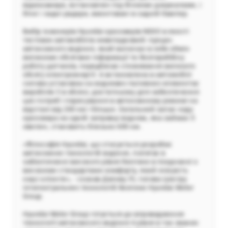
відеокамери, встановлені під бічними дзеркалами, і
бічні і задні радари, вмонтовані в задній бампер.
Вибір інженерів Hyundai кросоверів NEXO в якості
тестових автомобілів невипадковий: процес
автономного водіння, який включає в себе обмін
великими обсягами інформації та безперебійну
роботу датчиків, передбачає споживання великого
обсягу електроенергії. А встановлена ​​в автомобілі
силова установка на водневих паливних елементах
виробляє її в обсязі, достатньому для забезпечення
цих потреб і пересування в автономному режимі на
відстані від 200 км і більше. Загальний запас ходу
кросовера на одній заправці воднем, яка займає 5
хвилин, становить близько 600 км.
«Філософія Hyundai, що стосується розробки
автономних технологій водіння, полягає в
забезпеченні високого рівня безпеки в поєднанні з
високими стандартами комфорту, який очікують
наші клієнти», - сказав Джінву Лі, голова Центру
інтелектуальних технологій безпеки Hyundai Motor
Group.
Hyundai Motor Group готується до впровадження
технології автономного водіння 4 рівня в так званих