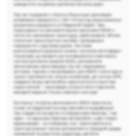
швидкістю на деяких ділянках міських доріг.
Під час подорожі з Сеула в Пхьончхан кросовери
розвивали швидкість у 100-110 км/год (максимально
дозволена швидкість в Південній Кореї). При
пересуванні по автомагістралях автономні NEXO з
легкістю змінювали смуги руху, здійснювали обгони
попутних транспортних засобів, проїжджали
перехрестя з круговим рухом. Системи
розпізнавання дорожніх знаків, сигналів світлофора і
пішоходів, що входять до інноваційного комплексу
систем допомоги водієві ADAS, допомагали
автономним кроссоверам під час пересувань
містами. Одним з випробувань для NEXO стала їзда в
тунелі протяжністю кілька кілометрів, де сигнал GPS,
завдяки якому автомобіль орієнтується в просторі,
недоступний - і кросовери успішно його подолали,
використовуючи тільки зовнішні сенсори.
Екстер'єр і інтер'єр автономного NEXO практично
нічим не відрізняється від звичайної модифікації.
Три лідари встановлені в передньому бампері, і ще
один - в задньому бампері автомобіля, а дві стерео
відеокамери - на лобовому склі. Орієнтуватися в
просторі машині також допомагають передній радар,
захований за решіткою радіатору, дві бічні