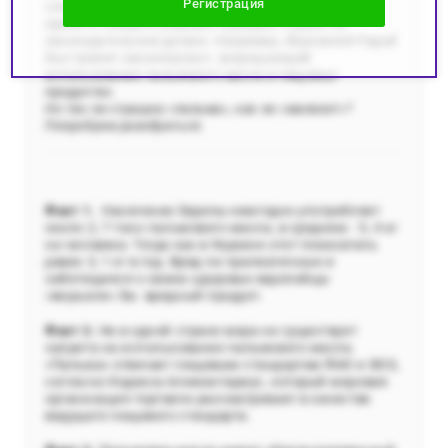
Регистрация
споров и обсуждения в разных кругах: и среди, как
принято говорить рядовых граждан, и даже на
законодательном уровне. Например, Верховной Радой
был принят законопроект, запрещающий
использование пальмового масла в пищевых
продуктах.
Но так ли страшна «пальма», как ее «малюют»?
Попробуем разобраться.
Факт 1.
Население Европы ежегодно употребляет
около 2, 7 тонн пальмового масла, в среднем - 5, 4 кг
на человека. Тогда как в Украине этот показатель
равен 3, 1 кг в год. Вряд ли прагматичные и
заботящиеся о своем здоровье европейцы
«вкушали» бы вредный продукт.
Факт 2.
Ни в одной стране мира не существует
запрета на использование пальмового масла.
«Пальма» отвечает пищевым стандартам ФАО и ВОЗ,
согласно Кодекса Алиментариус, который мировая
организация торговли рассматривает в качестве
ведущего пищевого стандарта.