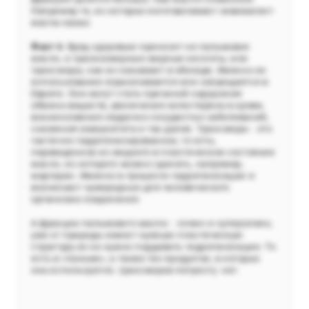
Например те, из которых изготавливают эквивалент
масла-какао.
Факт
6
. Вред здоровью приносит не пальмовое
масло, а трасизомерные жирные кислоты, или
трансжиры, как их называют в обиходе. Именно их
использование ограничивается или запрещается в
Европе. Они могут стать причиной нарушения
обмена веществ, увеличения холестерина в крови,
возникновения сердечно-сосудистых заболеваний,
снижения иммунитета и так далее. Трансжиры - это
частично гидрогенизированное, то есть,
переведенное из жидкого в пластическое состояние
масло, из которого можно сделать, например,
маргарин. Именно в процессе гидрогенизации и
возникают чужеродные для человеческого
организма соединения.
А фракции пальмового масла - олеин и суперолеин,
уже от природы имеют нужную пластическую
структуру их не нужно поддавать гидрогенизации. То
есть в «пальме», а также тех продуктах, в которых
она используется, трансжиров попросту нет.