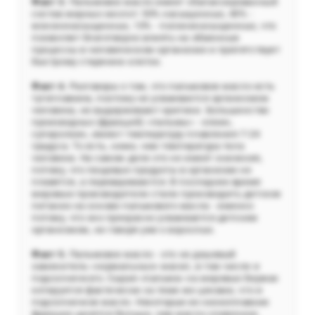
Факт 3.
Пальмовое масло имеет сбалансированный
состав жирных кислот: 50% насыщенных, 40% -
мононенасыщенных, 10% - полиненасыщенных, что
позволяет благотворно влиять на обменные
процессы в человеческом организме и препятствует
быстрому старению клеток.
Факт 4.
Разговоры о том, что пальмовое масло есть
тугоплавким, поэтому не усваивается организмом
человека, не выдерживают критики. Большинство
производных (фракций) «пальмы» - олеин,
суперолеин, имеют температуру плавления 7-24
градуса. То есть, ниже, чем температура тела
человека. На самом деле это не имеет значения,
потому, что пищевые продукты в организме не
плавятся, а перевариваются. В последнее время
мировые производители стали производить детское
питание на основе пальмового масла - именно
потому, что оно прекрасно усваивается детским
организмом, не говоря уже о взрослых.
Факт 5.
Пальмовое масло - это не дешевый
заменитель «нормальных» масел, в том числе и
подсолнечного. Сырая «пальма» на мировых биржах
котируется фактически за теми же ценами, что и
подсолнечное масло. Некоторые ее низкоплавкие
фракции ценятся больше, чем масло сливочное.