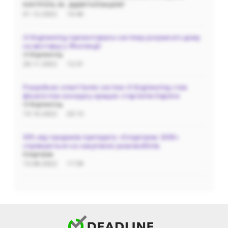
‌КОНТРОЛЬ‌ ‌ЗА‌ ‌ ДІДЖІТАЛІЗАЦІЄЮ"
01.12.2022
10:40
i3 Engineering презентувала систему розумного дому
на виставці у Фінляндії
i3 Engineering
28.11.2022
12:31
Розробник smart home систем i3 Engineering став
фіналістом конкурсу кращих стартапів Європи
i3 Engineering
19.10.2022
20:13
50% від продажів препарату «Олідетрим 2000»
спрямуються на закупівлю реанімобілів.
Олідетрим
15.08.2022
17:59