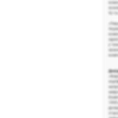
кожн
основ
%) та
«Пиш
Украї
коже
одніє
у та
зазн
комп
Дові
«Фар
порт
напря
невр
Комп
1995
дола
стан