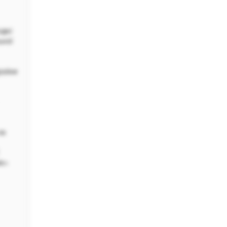
одні
ьної
раїни
за
.
их»