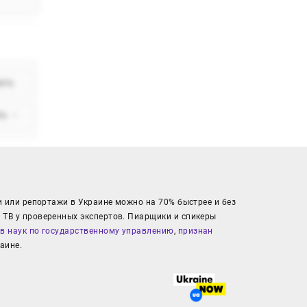
ать
ть
arrow_drop_down
и или репортажи в Украине можно на 70% быстрее и без
 ТВ у проверенных экспертов. Пиарщики и спикеры
в наук по государственному управлению
,
признан
аине.