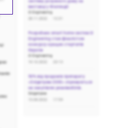
систему розумного дому на
виставці у Фінляндії
i3 Engineering
28.11.2022
12:31
Розробник smart home систем i3
Engineering став фіналістом
конкурсу кращих стартапів
ці
Європи
i3 Engineering
арах
19.10.2022
20:13
панію
50% від продажів препарату
«Олідетрим 2000» спрямуються
на закупівлю реанімобілів.
Олідетрим
вляє
15.08.2022
17:59