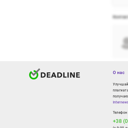
Контак
О нас
Улучшайт
плагиат
получаю
Internew
Телефон 
+38 (