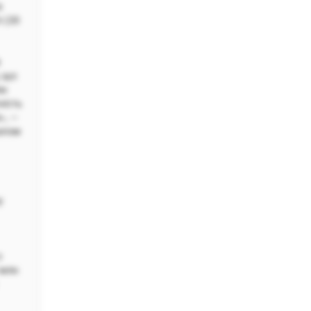
а
л (20
в
, що
ен
ність
», —
алом
у
з
 млн