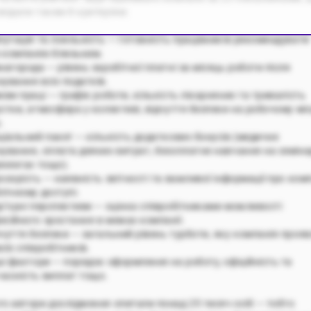
овідали таким 8 критеріям:
епутація та лояльність — готовність працівників рекомендувати
 компанію близьким.
нагорода — рівень заробітної платні за місяць роботи після
хування всіх податків.
ови праці — графік роботи, кількість лікарняних та тривалість
устки, атмосфера у колективі, відчуття безпеки на робочому міс
.
оціальний пакет — кількість додаткових бонусів (медичне
хування, оплата деяких витрат, безоплатне навчання на семін
енінгах тощо).
розорість — наявність звітності та важливої інформації про ком
лічному доступі.
ар’єрні перспективи — оцінка співробітниками можливості
есійного зростання в межах компанії.
очуття безпеки — загальний рівень турботи, яку компанія проя
оїх співробітників.
нші фактори — порядок оформлення на роботу, офіційність та
часність виплат тощо.
го автори дослідження опитали понад 25 тисяч осіб — тобто