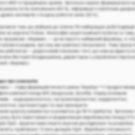
ого 400-го працівника країни. Загальна оцінка формувалася н
і результатів опитування (60 %), інформації з публічних джере
 думок експертів з пошуку робочої сили (20 %).
аємося тим, що увійшли до списку 50 найкращих роботодавці
ни за версією Forbes. Філософія нашої компанії полягає в тому
н працівник «Фармак» — це не просто найманий фахівець, а чл
ї великої родини, про яку ми сумлінно піклуємося. Тому присут
ких рейтингах — додатковий показник того, що нам це вдається
ачила Вікторія Кондрашихіна, директорка з управління персон
анії «Фармак».
дка про компанію
мак» – лідер фармацевтичного ринку України.* У продуктовом
фелі компанії понад 400 лікарських засобів. Серед основних
мів – ендокринологічні, гастроентерологічні, кардіологічні,
ологічні, протизастудні та інші препарати.
анія щороку реінвестує в розвиток до 90 % прибутку. Загалом 
 року було інвестовано в модернізацію виробництва понад 310
рів США. Щорічні інвестиції в наукові дослідження та розробки
овлять приблизно 15 млн доларів США. Виробничі потужності,