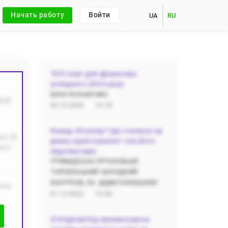
Начать работу
Войти
UA
RU
ТОП книг для фінансово
успішного 2023 року
Ірина Кузьмичева
 із
04.12.2022
14:18
Кінець біткоїну? Що сталося на
ли 50
ринку криптовалют і які його
нії,
перспективи
ГРОМАДСЬКА‌ ‌ОРГАНІЗАЦІЯ‌
‌"УКРАЇНСЬКИЙ‌ ‌НАРОДНИЙ‌
‌КОНТРОЛЬ‌ ‌ЗА‌ ‌ ДІДЖІТАЛІЗАЦІЄЮ"
или
01.12.2022
10:40
i3 Engineering презентувала
що