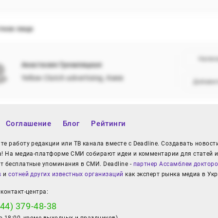
тное лицо
Напис
Анастасия Гремляцкая
Yellow Clutch advertising, Киев
Добави
Соглашение
Блог
Рейтинги
е работу редакции или ТВ канала вместе с Deadline. Создавать новост
а! На медиа-платформе СМИ собирают идеи и комментарии для статей и
т бесплатные упоминания в СМИ. Deadline -
партнер Ассамблеи докторо
s
и
сотней других известных организаций
как эксперт рынка медиа в Укр
контакт-центра:
044) 379-48-38