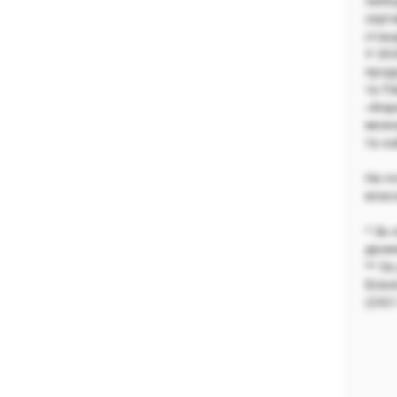
лабо
серт
стан
У 20
прод
та Пі
«Фар
визн
та н
На п
влас
* За
дани
** З
Бізн
(2021