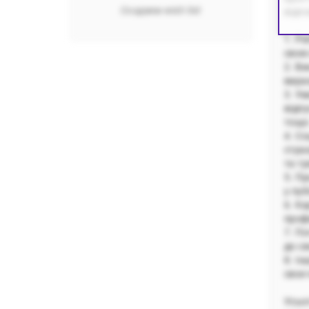
Создаем wish list
відп
1. Р
свою
2. Ви
вира
3. Ум
відп
тощо
4. С
стра
та тр
5. П
у пуб
6. К
проф
7. П
до св
8. І
своє
Усьо