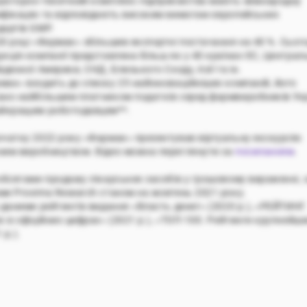
раторно-технічний комплекс підприємства мають міжнародну
ифікацію та відповідають високим вимогам європейських
дартів GMP.
20 році «Фармак» збільшив експортні постачання на 40 %. Сьог
укція компанії представлена більш як у 40 країнах ЄС, Централ
вденної Америки, СНД, Близького Сходу, Азії та ін.
мак» входить до списку 25 найінноваційніших компаній, його
ано найбільшим платником податків серед фармвиробників Ук
айкращим роботодавцем**.
очатку 2022 року «Фармак» презентував віртуальну екскурсію
ним виробництвом. Відео можна переглянути за
посиланням
.
 обсягами продажу лікарських засобів у грошовому вираженні, 
ми Proxima Research станом на жовтень 2021 року.
а даними рейтингів видання «Власть денег» (2020 р.), «РЕЙТИНГ
ес в офіційних цифрах» (2021 р.), «ТОП-100. Рейтинги крупнейш
 р.).