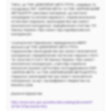
Тобто, це ТОВ «ДЖЕНЕРАЛ АВТО ГРУП», надавши та
погодивши ПАТ «ХАРКІВ-АВТО» та ТОВ «ХАРКІВСЬКИЙ
АВТОЦЕНТР» рекламні матеріали, що містили
неправдиві та неповні відомості, сприяв вчиненню
останніми порушень законодавства про захист
економічної конкуренції, передбачених статтею 151
Закону України «Про захист від недобросовісної
конкуренції».
І в результаті Харківське тервідділення АМКУ
визнало дії ТОВ «ДЖЕНЕРАЛ АВТО ГРУП»
порушенням законодавства про захист економічної
конкуренції, передбаченим частиною першою статті
18, пунктом 9 статті 50 Закону України «Про захист
економічної конкуренції», у вигляді сприяння
вчинення іншими суб’єктами господарювання (ПАТ
«ХАРКІВ-АВТО» та ТОВ «ХАРКІВСЬКИЙ АВТОЦЕНТР»)
порушень законодавства про захист економічної
конкуренції, за що і оштрафувало товариство на
вказану суму.
рішення відомства
http://www.amc.gov.ua/amku/doccatalog/document?
id=94157&schema=kha