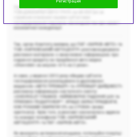
Регистрация
Харківське тервідділення АМКУ оштрафувало
ТОВ«ДЖЕНЕРАЛ АВТО ГРУП» на 68 000 грн за
сприяння вчинення іншими суб’єктами
господарювання порушень законодавства про захист
економічної конкуренції.
Так, орган Комітету виявив, що ПАТ «ХАРКІВ-АВТО» та
ТОВ «ХАРКІВСЬКИЙ АВТОЦЕНТР» розповсюджували
рекламні матеріали з оманливою інформацією про
надання кредиту на придбання авто марки
«Chevrolet» за акцією «0 % на 2 роки».
А саме, у вересні 2012 року обидва суб’єкти
господарювання розміщували в друкованих
виданнях «АВТО ПРЕМЬЕР» та «ПРЕМЬЕР ДАЙДЖЕСТ»
рекламну інформацію наступного змісту:
«CHEVROLET FINANCE. НЕЙМОВІРНЕ ПАДІННЯ ЦІН та
ПРИЄМНІ ПОДАРУНКИ**. КРАЩЕ ЗАРАЗ ПРИДБАТИ,
НІЖ РОКАМИ ЗБИРАТИ! 0% на 2 РОКИ» (мова
оригіналу). Крім того, в рекламі зазначалась адреса
та номери телефонів ТОВ «ХАРКІВСЬКИЙ
АВТОЦЕНТР» та ПАТ «ХАРКІВ-АВТО».
Як вказують антимонопольщики, потенційні покупці