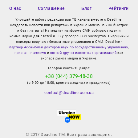
О нас
Соглашение
Блог
Рейтинги
Улучшайте работу редакции или ТВ канала вместе с Deadline.
Создавать новости или репортажи в Украине можно на 70% быстрее
и без плагиата! На медиа-платформе СМИ собирают идеи и
комментарии для статей и ТВ у проверенных экспертов. Пиарщики и
спикеры получают бесплатные упоминания в СМИ. Deadline -
партнер Ассамблеи докторов наук по государственному управлению
,
признан Internews
и
сотней других известных организаций
как
эксперт рынка медиа в Украине.
Телефон контакт-центра:
+38 (044) 379-48-38
(с 9:00 до 18:00, кроме выходных и праздников)
contact@deadline.com.ua
© 2017 Deadline TM. Все права защищены.