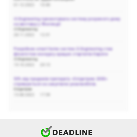
01.12.2022
10:40
i3 Engineering презентувала систему розумного дому
на виставці у Фінляндії
i3 Engineering
28.11.2022
12:31
Розробник smart home систем i3 Engineering став
фіналістом конкурсу кращих стартапів Європи
i3 Engineering
19.10.2022
20:13
50% від продажів препарату «Олідетрим 2000»
спрямуються на закупівлю реанімобілів.
Олідетрим
15.08.2022
17:59