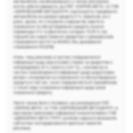
автомобілів, ознайомившись з такою рекламою,
могли дійсно вважати, що ПАТ «ХАРКІВ-АВТО» та ТОВ
«ХАРКІВСЬКИЙ АВТОЦЕНТР» пропонують придбання
автомобілів на умовах кредиту 0 % терміном на 2
роки, однак, як з’ясували у відомстві, вартість
отримання та обслуговування кредиту значно
перевищує 0 % та фактично складає 13,99 % (за
перший рік користування кредитом з урахуванням
страхування життя та КАСКО, без урахування
страхування ОСЦПВ).
Отже, така реклама в частині повідомлення
інформації щодо відсоткової ставки за кредитом є
неправдивою (0 % замість 0,01 %), і неповною в
частині замовчування інформації щодо додаткових
витрат споживачів на отримання та обслуговування
кредиту в той час, коли повідомляється приваблива
з точки зору споживача інформація щодо умов
отримання кредиту.
Проте також було з’ясовано, що розміщення ПАТ
«ХАРКІВ-АВТО» та ТОВ «ХАРКІВСЬКИЙ АВТОЦЕНТР» в
рекламах оманливої інформації запропоновано ТОВ
«ДЖЕНЕРАЛ АВТО ГРУП» шляхом надання вказаним
суб’єктам господарювання оригінал-макетів
реклами.