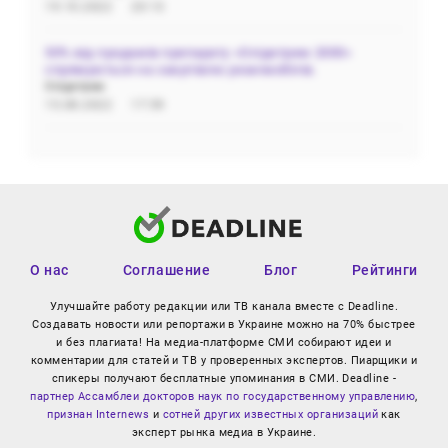
19.10.2022
20:13
50% від продажів препарату «Олідетрим 2000»
спрямуються на закупівлю реанімобілів.
Олідетрим
15.08.2022
17:59
О нас
Соглашение
Блог
Рейтинги
Улучшайте работу редакции или ТВ канала вместе с Deadline.
Создавать новости или репортажи в Украине можно на 70% быстрее
и без плагиата! На медиа-платформе СМИ собирают идеи и
комментарии для статей и ТВ у проверенных экспертов. Пиарщики и
спикеры получают бесплатные упоминания в СМИ. Deadline -
партнер Ассамблеи докторов наук по государственному управлению
,
признан Internews
и
сотней других известных организаций
как
эксперт рынка медиа в Украине.