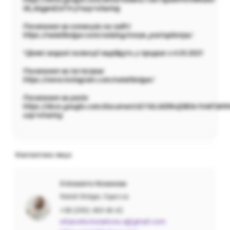
0k_kiqge6ZaTH-y?usp=sharing
Посилання на колекцію на сайті:
https://natalibolgar.com/catalog/novye_postupleniya/
*Деякі моделі колекції надійдуть у продаж з 4.03.2021
Посилання на інстаграм:
https://www.instagram.com/natalibolgar/
Посилання на реліз:
https://docs.google.com/document/d/16UJ6EWulj5B3cYnM7zkRh
usp=sharing
Контактное лицо
Єлізавета Конакова
Natali Bolgar, Одесса
+38 (093) 469 46 42
elizaveta.konakova.a@gmail.com