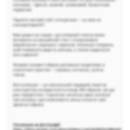
кольорів — фуксія, жовтий, оливковий, блакитний,
червоний.
Підняти настрій собі і оточуючим — ну чим не
кольоротерапія?
Вже давно не секрет, що колірний спектр може
впливати на емоційний стан і стимулювати
вироблення «хороших» гормонів. Колекція створена,
щоб повернути радість жінкам, а також надихнути
всіх навколо!
Яскраві соковиті образи доповнені моделями в
класичних принтах — смужка, клітинка, гусяча
лапка.
Вся колекція — це капсульний гардероб, який як
конструктор складається в понад 400 образів. Це ще
раз підкреслює і підсилює загальну ідею колекції
про мозаїку і дає можливість жінці скласти свої
ідеальні образи.
Посилання на фотографії:
https://drive.google.com/drive/folders/1a972pENFlnV8Wu6D-