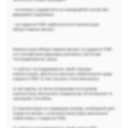
- не можуть надаватися на комерційній основі без
державної підтримки;
- за надання ПЗЕІ здійснюється компенсація
обґрунтованих витрат.
Компенсація обґрунтованих витрат за надання ПЗЕІ
не становитиме державну допомогу суб’єктам
господарювання, якщо:
1) суб’єкт господарювання, який отримує
компенсацію, фактично виконує зобов’язання щодо
надання ПЗЕІ та такі послуги чітко визначені;
2) методика, за якою розраховується розмір
компенсації, визначена заздалегідь об’єктивним та
прозорим способом;
3) компенсація не перевищує розмір, необхідний для
покриття витрат, понесених внаслідок виконання
зобов’язань з надання ПЗЕІ;