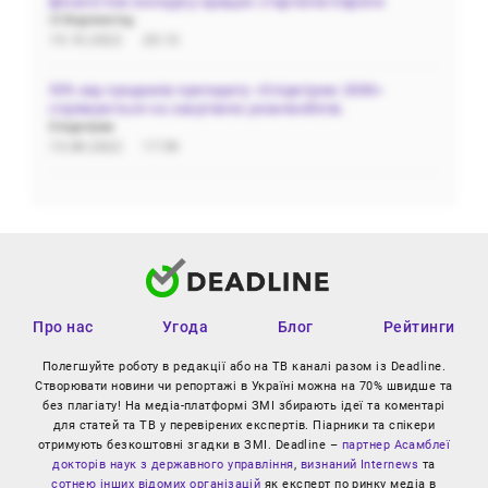
фіналістом конкурсу кращих стартапів Європи
i3 Engineering
19.10.2022
20:13
50% від продажів препарату «Олідетрим 2000»
спрямуються на закупівлю реанімобілів.
Олідетрим
15.08.2022
17:59
Про нас
Угода
Блог
Рейтинги
Полегшуйте роботу в редакції або на ТВ каналі разом із Deadline.
Створювати новини чи репортажі в Україні можна на 70% швидше та
без плагіату! На медіа-платформі ЗМІ збирають ідеї та коментарі
для статей та ТВ у перевірених експертів. Піарники та спікери
отримують безкоштовні згадки в ЗМІ. Deadline –
партнер Асамблеї
докторів наук з державного управління
,
визнаний Internews
та
сотнею інших відомих організацій
як експерт по ринку медіа в