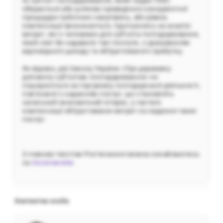
4) суб’єкт господарювання, який надає ПЗЕІ,
обирається або шляхом проведення конкурентної
процедури публічних закупівель, або рівень
компенсації визначається, ґрунтуючись на аналізі
витрат, які є типовими для суб’єкта господарювання,
який зміг би надавати такі послуги, з урахуванням
відповідного доходу та обґрунтованого прибутку.
Як відомо, дія Закону України «Про державну
допомогу суб’єктам господарювання» не
поширюється на підтримку господарської діяльності,
пов’язаної з наданням послуг, що становлять
загальний економічний інтерес, у частині
компенсації обґрунтованих витрат на надання таких
послуг.
З повним текстом Роз’яснення можна ознайомитись
за
посиланням
.
Контактна особа