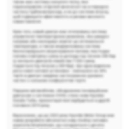
також має систему низького тиску, яка
перенаправляє згорілий вихлопної газ в передню
частину турбокомпресору, а не до системи впуску,
щоб підвищити ефективність в умовах високого
навантаження.
Крім того, новий двигун має інтегровану систему
управління температурним режимом, яка швидко
нагріває або охолоджує агрегат до оптимальної
температури, а також модернізовану систему
безпосереднього вприскування палива, яка подає
паливо-повітряну суміш в циліндр під тиском 350 бар
(у нинішніх двигунів сімейства T-GDi суміш
подається під тиском у 250 бар). Ще одна відмінна
риса нової силової установки - зменшене на 34%
тертя в двигуні завдяки застосуванню рухомих
частин з низьким коефіцієнтом тертя.
Першим автомобілем, обладнаним інноваційним
двигуном з системою CVVD, стане нова Hyundai
Sonata Turbo, презентація якої відбудеться в другій
половині 2019 року.
Відзначимо, що до 2022 року Hyundai Motor Group має
намір розробити абсолютно нову лінійку силових
агрегатів Smartstream, що складається з десяти