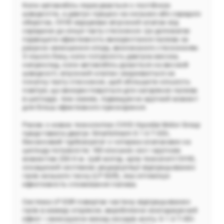
Коли автомобіль пересувається з постійною
швидкістю, а двигун працює на низьких або середніх
оборотах, CVVD відкриває впускний клапан від
середини до кінця такту стиснення. Це допомагає
підвищити ефективність використання палива за
рахунок зменшення опору, викликаного стисненням.
З іншого боку, коли потужність двигуна висока,
наприклад, коли автомобіль рухається на високій
швидкості, впускний клапан закривається на
початку такту стиснення, щоб збільшити кількість
повітря, що використовується для загоряння палива
в циліндрі, тим самим, підвищуючи крутний момент
для більш ефективного прискорення.
Разом з новою технологією CVVD Hyundai Motor Group
представила двигун Smartstream G 1.6 T-GDi,
бензиновий турбоагрегат з чотирма клапанами на
циліндр потужністю 180 кінських сил і крутним
моментом 265 Н∙м. Цей мотор, крім технології CVVD,
оснащений системою рециркуляції відпрацьованих
газів низького тиску (LP EGR), яка оптимізує
ефективність споживання палива.
Система LP EGR повертає частину відпрацьованих
газів в камеру згоряння, виробляючи охолоджуючий
ефект і зменшуючи викид оксидів азоту. G 1.6 T-GDi