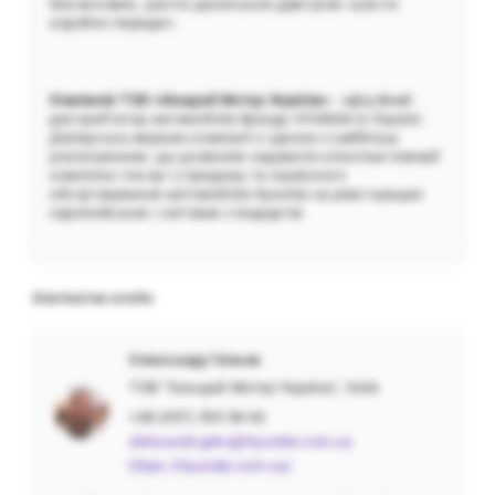
бензинових, шести дизельних двигунів і шести
коробок передач.
Компанія ТOВ «Хюндай Мотор Україна»
- офіційний
дистриб’ютор автомобілів бренду HYUNDAI в Україні.
Дилерська мережа компанії є однією з найбільш
розгалужених, що дозволяє надавати клієнтам повний
комплекс послуг з продажу та сервісного
обслуговування автомобілів Hyundai на рівні кращих
європейських і світових стандартів.
Контактна особа
Олександр Гильов
ТОВ "Хюндай Мотор Україна", Київ
+38 (097) 595 58 68
aleksandr.gilev@hyundai.com.ua
https://hyundai.com.ua/