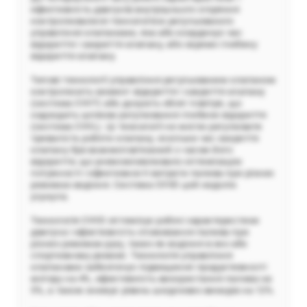
ефективність двигунів внутрішнього згоряння
контролювалися технологією регульованого
управління клапанами, яка або координує час
відкриття і закриття клапану, або окремо глибину
відкриття клапану.
Типові технології управління регульованим клапаном
контролюють момент відкриття і закриття клапану
(система CVVT) або дозують обсяг повітря, що
надходить шляхом регулювання глибини відкриття
(система CVVL). Ці технології не могли регулювати
тривалість роботи клапану, оскільки час закриття
клапану був взаємопов'язаний з часом його
відкриття, що унеможливлювало оптимізацію
потужності і ефективності витрати палива при різних
режимах водіння. Система CVVD цей недолік
усунула.
Технологія CVVD оптимізує робочі характеристики
двигуна і ефективність споживання палива при
різних режимах руху, таких як водіння в еко або
спортивному режимі. Технологія управління
клапанами забезпечує підвищення продуктивності
мотору на 4%, ефективність використання палива на
5%, а також знижує рівень шкідливих викидів на 12%.