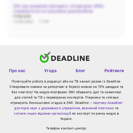
50% від продажів препарату «Олідетрим 2000»
спрямуються на закупівлю реанімобілів.
Олідетрим
15.08.2022
17:59
Про нас
Угода
Блог
Рейтинги
Полегшуйте роботу в редакції або на ТВ каналі разом із Deadline.
Створювати новини чи репортажі в Україні можна на 70% швидше та
без плагіату! На медіа-платформі ЗМІ збирають ідеї та коментарі
для статей та ТВ у перевірених експертів. Піарники та спікери
отримують безкоштовні згадки в ЗМІ. Deadline –
партнер Асамблеї
докторів наук з державного управління
,
визнаний Internews
та
сотнею інших відомих організацій
як експерт по ринку медіа в
Україні.
Телефон контакт-центру: