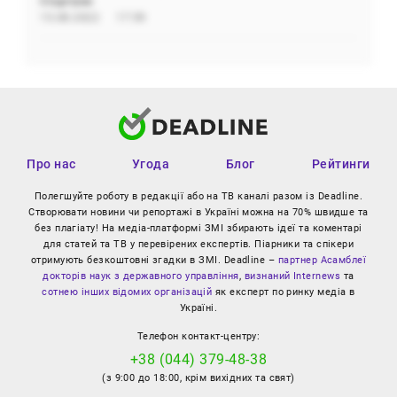
Олідетрим
15.08.2022
17:59
Про нас
Угода
Блог
Рейтинги
Полегшуйте роботу в редакції або на ТВ каналі разом із Deadline.
Створювати новини чи репортажі в Україні можна на 70% швидше та
без плагіату! На медіа-платформі ЗМІ збирають ідеї та коментарі
для статей та ТВ у перевірених експертів. Піарники та спікери
отримують безкоштовні згадки в ЗМІ. Deadline –
партнер Асамблеї
докторів наук з державного управління
,
визнаний Internews
та
сотнею інших відомих організацій
як експерт по ринку медіа в
Україні.
Телефон контакт-центру:
+38 (044) 379-48-38
(з 9:00 до 18:00, крім вихідних та свят)