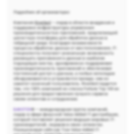
Подробнее об организаторах:
Компания
Riverbed
— лидер в области внедрения и
поддержки инфраструктуры управления
производительностью приложений, предлагающий
целостную платформу для обработки данных в
гибридной среде. Благодаря независимости
процесса обработки данных от местоположения, IТ-
специалисты получают уникальную возможность
размещать приложения и данные в наиболее
подходящих местах, одновременно поддерживая
производительность приложений и обеспечивая
постоянный доступ к данным, а любые неполадки
обнаруживаются и устраняются прежде, чем их
заметит конечный пользователь. Riverbed гордится
тем, что 100% компаний из списка Fortune Top 100 их
решения для предоставления лучшего сервиса
своим клиентам и сотрудникам.
БАКОТЕК
® — международная группа компаний,
лидер в сфере фокусной Value Added IT-дистрибуции,
который поставляет решения ведущих мировых IT-
производителей, лидеров в своих сегментах.
Позиционируя себя как True Value Added IT-