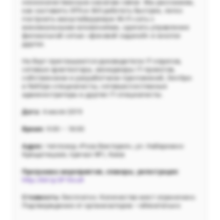
низкокачественным каналам связи. Мы расскажем,
как заставить Office 365 работать быстрее, легко
построить масштабируемую Wi-Fi-сеть с
минимальными вложениями, сделать управление
филиальной сетью «фоновой задачей» и многое
другое.
На борт приглашаются руководители IT-отделов,
сетевые архитекторы, менеджеры IT-проектов,
собственники и разработчики приложений, DevOps-
и NetOps-специалисты, сетевые/системные
администраторы и другие IT-специалисты.
Дата:
4 июля 2019
Время:
9:00 – 18:00
Адрес:
теплоход «Роза Виктория», ул. Набережно-
Крещатицкая, причал №1, Киев
Программа мероприятия, спикеры, регистрация
:
http://bit.ly/2F10cu9
Стоимость:
бесплатно. Количество мест ограничено.
Подтверждение от организаторов —обязательно