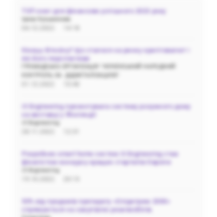
ТОП книг для фінансово успішного 2023 року
Ірина Кузьмичева
04.12.2022
14:18
Кінець біткоїну? Що сталося на ринку криптовалют і
які його перспективи
ГРОМАДСЬКА‌ ‌ОРГАНІЗАЦІЯ‌ ‌"УКРАЇНСЬКИЙ‌ ‌НАРОДНИЙ‌
‌КОНТРОЛЬ‌ ‌ЗА‌ ‌ ДІДЖІТАЛІЗАЦІЄЮ"
01.12.2022
10:40
i3 Engineering презентувала систему розумного дому
на виставці у Фінляндії
i3 Engineering
28.11.2022
12:31
Розробник smart home систем i3 Engineering став
фіналістом конкурсу кращих стартапів Європи
i3 Engineering
19.10.2022
20:13
50% від продажів препарату «Олідетрим 2000»
спрямуються на закупівлю реанімобілів.