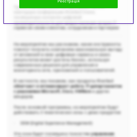
Реєстрація
Группа компаний БАКОТЕК приглашает на 4-ю
ежегодную конференцию Riverbed Cruise,
посвященную контролю цифровой
производительности для предоставления лучших IT-
сервисов своим клиентам, сотрудникам и партнерам
На мероприятии мы расскажем, какие инструменты
помогут получить компаниям максимальную выгоду
от вложений в свои цифровые сервисы и каких
результатов может достичь бизнес, используя
современные решения для управления и
мониторинга сети, приложений и пользователей.
В частности, мы покажем, как продукты Riverbed
облегчают и оптимизируют работу IT-департаментов
с решениями Microsoft, Cisco, VMWare
и других
вендоров.
После основной программы, на мероприятии будут
действовать 3 тематических зоны с демо продуктов:
· DEM (Digital Experience Management)
Эта зона будет посвящена тонкостям
управления