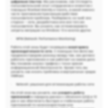
цифровым опытом.
Мы расскажем, как отследить
пользовательский опыт сотрудников и клиентов c
помощью Riverbed Aternity и понять, в какой именно
части приложения/транзакции/действии
пользователя проблема. Разберемся, на чьей она
стороне – сети, разработчика или все того же
пользователя. Вы узнаете, как оптимизировать
затраты миграции на Windows 10 и многое другое.
· NPM (Network Performance Monitoring)
Работа этой зоны будет посвящена
мониторингу
производительности сети.
С помощью live demo мы
продемонстрируем разницу между тем, как должно
работать приложение и как работает на самом деле.
Мы покажем анализ трафика с точки зрения
информационной безопасности. Кроме того, вы
узнаете, как искать проблемы в виртуальных средах
VMWare.
· Network: решения для оптимизации работы сети
На этой зоне вы узнаете, как
ускорить работу
приложений
и передачу данных с облачного ЦОД в 10
раз и как обеспечить быструю и стабильную работу
приложений по низкоскоростным или