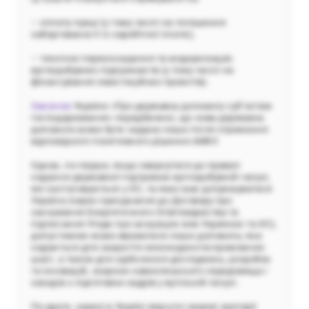
– оплату праці (у тому числі на погашення
заборгованості із заробітної плати);
– технічне переоснащення та модернізацію
вугледобувних підприємств (у тому числі на
фінансування інвестиційних проектів).
Законом
України «Про державну допомогу суб’єктам
господарювання» передбачено, що нова державна
допомога може бути надана лише після отримання
відповідного позитивного рішення АМКУ.
Однак, по-перше, якщо звернутися до правил
надання державної підтримки вугледобувній галузі,
які застосовуються у ЄС, та яких має дотримуватися
Україна (через приєднання до Договору про
заснування Енергетичного Співтовариства та
підписання Угоди про асоціацію між Україною та ЄС),
допустимою може вважатися лише допомога, яка
надається для закриття неконкурентоспроможних
шахт, а також для здійснення досліджень, розробок
та інновацій, охорони навколишнього середовища і
заходів з підготовки кадрів у вугільній галузі.
По-друге, наразі в Україні відсутні окремі критерії