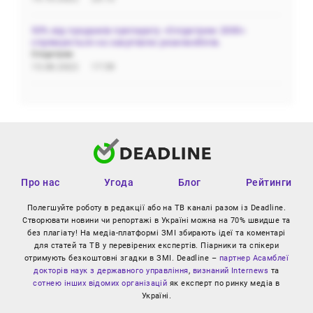
50% від продажів препарату «Олідетрим 2000»
спрямуються на закупівлю реанімобілів.
Олідетрим
15.08.2022
17:59
Про нас
Угода
Блог
Рейтинги
Полегшуйте роботу в редакції або на ТВ каналі разом із Deadline.
Створювати новини чи репортажі в Україні можна на 70% швидше та
без плагіату! На медіа-платформі ЗМІ збирають ідеї та коментарі
для статей та ТВ у перевірених експертів. Піарники та спікери
отримують безкоштовні згадки в ЗМІ. Deadline –
партнер Асамблеї
докторів наук з державного управління
,
визнаний Internews
та
сотнею інших відомих організацій
як експерт по ринку медіа в
Україні.