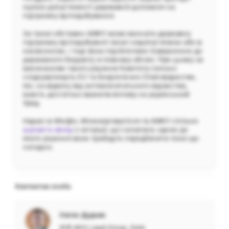
оцінки допустимості державної допомоги на
підтримку вугледобування.
За таких обставин АМКУ може визнати державну
підтримку вугледобувної галузі недопустимою або ж
незаконною, і тоді вона підлягатиме поверненню до
державного бюджету в повному обсязі. При цьому за
виконанням такого рішення Комітету пильно
слідкуватимуть ЄС та Енергетичне Співтовариство,
які, на відміну від антимонопольного відомства,
мають достатньо важелів впливу на український
Уряд.
Наразі ж Мінфін, Міненерговугілля та АМКУ спільно
шукають вихід
з ситуації, що склалася, однак до
якого рішення вони прийдуть передбачити поки що
складно.
Контактна особа
Євген Дудник
ЮФ ADS Legal Group, Київ