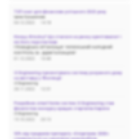
ТОП книг для фінансово успішного 2023 року
Ірина Кузьмичева
04.12.2022
14:18
Кінець біткоїну? Що сталося на ринку криптовалют і
які його перспективи
ГРОМАДСЬКА‌ ‌ОРГАНІЗАЦІЯ‌ ‌"УКРАЇНСЬКИЙ‌ ‌НАРОДНИЙ‌
‌КОНТРОЛЬ‌ ‌ЗА‌ ‌ ДІДЖІТАЛІЗАЦІЄЮ"
01.12.2022
10:40
i3 Engineering презентувала систему розумного дому
на виставці у Фінляндії
i3 Engineering
28.11.2022
12:31
Розробник smart home систем i3 Engineering став
фіналістом конкурсу кращих стартапів Європи
i3 Engineering
19.10.2022
20:13
50% від продажів препарату «Олідетрим 2000»
спрямуються на закупівлю реанімобілів.