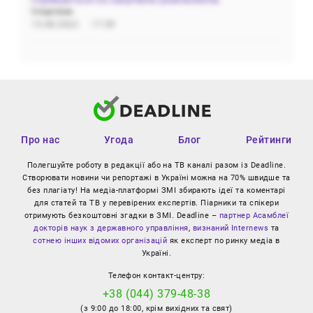
Олідетрим
15.08.2022
17:59
Про нас
Угода
Блог
Рейтинги
Полегшуйте роботу в редакції або на ТВ каналі разом із Deadline.
Створювати новини чи репортажі в Україні можна на 70% швидше та
без плагіату! На медіа-платформі ЗМІ збирають ідеї та коментарі
для статей та ТВ у перевірених експертів. Піарники та спікери
отримують безкоштовні згадки в ЗМІ. Deadline –
партнер Асамблеї
докторів наук з державного управління
,
визнаний Internews
та
сотнею інших відомих організацій
як експерт по ринку медіа в
Україні.
Телефон контакт-центру:
+38 (044) 379-48-38
(з 9:00 до 18:00, крім вихідних та свят)