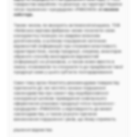
товариство виробляє та реалізує на території України
чіпси пшенично–кукурудзяні «PANCHOS»
зі смаком
лобстера.
Таким чином, як вказують антимонопольщики, ТОВ
«Київська харчова фабрика» може посилити свою
конкурентну позицію не завдяки власним
досягненням, а шляхом поширення неточних
відомостей (інформації) про споживчі властивості,
характеристики, назву продукції, зокрема, внаслідок
обраного способу викладення відомостей
(інформації) на упаковках, а також може ввести в
оману споживачів та спонукати їх до придбання такої
продукції саме у цього суб’єкта господарювання.
Саме тому орган Комітету рекомендував товариству
припинити дії, які містять ознаки порушення
законодавства про захист від недобросовісної
конкуренції шляхом приведення зовнішнього
оформлення упаковок продукції чіпси пшенично–
кукурудзяні «PANCHOS» у відповідність до вимог
законодавства, а також усунути причини
виникнення порушення і умов, що йому сприяють.
рішення відомства