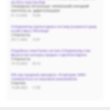
які його перспективи
ГРОМАДСЬКА‌ ‌ОРГАНІЗАЦІЯ‌ ‌"УКРАЇНСЬКИЙ‌ ‌НАРОДНИЙ‌
‌КОНТРОЛЬ‌ ‌ЗА‌ ‌ ДІДЖІТАЛІЗАЦІЄЮ"
01.12.2022
10:40
i3 Engineering презентувала систему розумного дому
на виставці у Фінляндії
i3 Engineering
28.11.2022
12:31
Розробник smart home систем i3 Engineering став
фіналістом конкурсу кращих стартапів Європи
i3 Engineering
19.10.2022
20:13
50% від продажів препарату «Олідетрим 2000»
спрямуються на закупівлю реанімобілів.
Олідетрим
15.08.2022
17:59