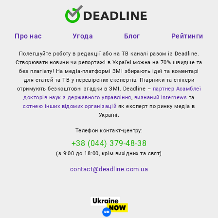
Про нас
Угода
Блог
Рейтинги
Полегшуйте роботу в редакції або на ТВ каналі разом із Deadline.
Створювати новини чи репортажі в Україні можна на 70% швидше та
без плагіату! На медіа-платформі ЗМІ збирають ідеї та коментарі
для статей та ТВ у перевірених експертів. Піарники та спікери
отримують безкоштовні згадки в ЗМІ. Deadline –
партнер Асамблеї
докторів наук з державного управління
,
визнаний Internews
та
сотнею інших відомих організацій
як експерт по ринку медіа в
Україні.
Телефон контакт-центру:
+38 (044) 379-48-38
(з 9:00 до 18:00, крім вихідних та свят)
contact@deadline.com.ua