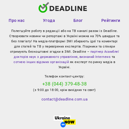
Про нас
Угода
Блог
Рейтинги
Полегшуйте роботу в редакції або на ТВ каналі разом із Deadline.
Створювати новини чи репортажі в Україні можна на 70% швидше та
без плагіату! На медіа-платформі ЗМІ збирають ідеї та коментарі
для статей та ТВ у перевірених експертів. Піарники та спікери
отримують безкоштовні згадки в ЗМІ. Deadline –
партнер Асамблеї
докторів наук з державного управління
,
визнаний Internews
та
сотнею інших відомих організацій
як експерт по ринку медіа в
Україні.
Телефон контакт-центру:
+38 (044) 379-48-38
(з 9:00 до 18:00, крім вихідних та свят)
contact@deadline.com.ua