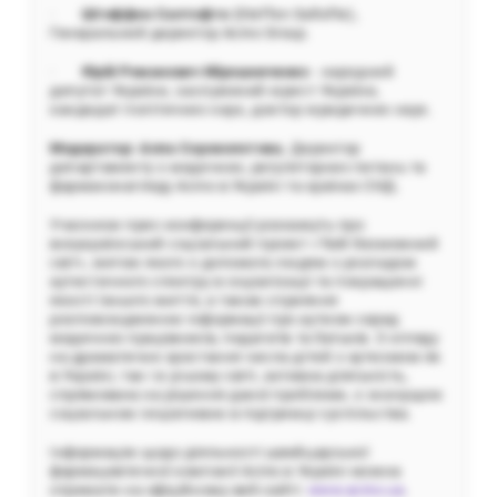
·
Штеффен Салтофте
(Steffen Saltofte),
Генеральний директор Acino Group.
·
Юрій Романович Мірошниченко
- народний
депутат України, заслужений юрист України,
кандидат політичних наук, доктор юридичних наук.
Модератор: Алла Сороколєтова
, Директор
департаменту з медичних, регуляторних питань та
фармаконагляду Acino в Україні та країнах СНД.
Учасники прес-конференції розкажуть про
всеукраїнський соціальний проект «Твій безмежний
світ», метою якого є допомога людям з розладом
аутистичного спектру в соцiaлiзацii та покращеннi
якостi їхнього життя, а також сприяння
розповсюдженню iнформацii про аутизм серед
медичних працiвникiв, педагогiв та батькiв. З огляду
на драматичне зростання числа дітей з аутизмом як
в Україні, так і в усьому світі, активна діяльність,
спрямована на рішення даної проблеми, є значущою
соціальною ініціативою в підтримці суспільства.
Інформацію щодо діяльності швейцарської
фармацевтичної компанії Acino в Україні можна
отримати на офіційному веб-сайті:
www.acino.ua
.