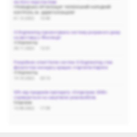
які його перспективи
ГРОМАДСЬКА‌ ‌ОРГАНІЗАЦІЯ‌ ‌"УКРАЇНСЬКИЙ‌ ‌НАРОДНИЙ‌
‌КОНТРОЛЬ‌ ‌ЗА‌ ‌ ДІДЖІТАЛІЗАЦІЄЮ"
01.12.2022
10:40
i3 Engineering презентувала систему розумного дому
на виставці у Фінляндії
i3 Engineering
28.11.2022
12:31
Розробник smart home систем i3 Engineering став
фіналістом конкурсу кращих стартапів Європи
i3 Engineering
19.10.2022
20:13
50% від продажів препарату «Олідетрим 2000»
спрямуються на закупівлю реанімобілів.
Олідетрим
15.08.2022
17:59