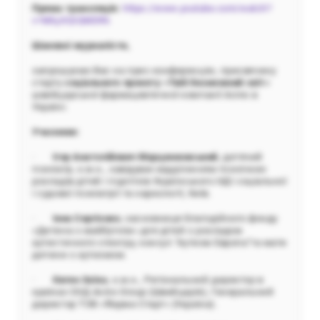
Пряма трансляція:
https://www.youtube.com/watch?
v=MkyXQIQMDRk
Шановні журналісти,
запрошуємо Вас на прес-конференцію, присвячену
старту
соцiального проекту «Твiй безмежний свiт»
швейцарської фармацевтичної компанії Acino в
Україні.
Учасники:
·
Ігор Анатолійович Марценковський
, дитячий
психіатр, к.м.н., завідувач відділенням психічних
розладів дітей і підлітків Українського НДІ соціальної
і судової психіатрії та наркології, Київ.
·
Інна Сергієнко
, засновниця благодійного фонду
«Дитина з майбутнім» для дітей з розладом
аутистичного спектру, консул "Аутизм Европа"та мати
дитини з аутизмом.
·
Євген Заїка
, к.м.н., Регіональний директор в
країнах СНД Acino Group (Швейцарія), Генеральний
директор ТОВ «Фарма Старт» (Україна).