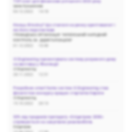
ТОП книг для фінансово успішного 2023 року
Ірина Кузьмичева
04.12.2022
14:18
Кінець біткоїну? Що сталося на ринку криптовалют і
які його перспективи
ГРОМАДСЬКА‌ ‌ОРГАНІЗАЦІЯ‌ ‌"УКРАЇНСЬКИЙ‌ ‌НАРОДНИЙ‌
‌КОНТРОЛЬ‌ ‌ЗА‌ ‌ ДІДЖІТАЛІЗАЦІЄЮ"
01.12.2022
10:40
i3 Engineering презентувала систему розумного дому
на виставці у Фінляндії
i3 Engineering
28.11.2022
12:31
Розробник smart home систем i3 Engineering став
фіналістом конкурсу кращих стартапів Європи
i3 Engineering
19.10.2022
20:13
50% від продажів препарату «Олідетрим 2000»
спрямуються на закупівлю реанімобілів.
Олідетрим