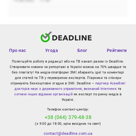
15.08.2022
17:59
Про нас
Угода
Блог
Рейтинги
Полегшуйте роботу в редакції або на ТВ каналі разом із Deadline.
Створювати новини чи репортажі в Україні можна на 70% швидше та
без плагіату! На медіа-платформі ЗМІ збирають ідеї та коментарі
для статей та ТВ у перевірених експертів. Піарники та спікери
отримують безкоштовні згадки в ЗМІ. Deadline –
партнер Асамблеї
докторів наук з державного управління
,
визнаний Internews
та
сотнею інших відомих організацій
як експерт по ринку медіа в
Україні.
Телефон контакт-центру:
+38 (044) 379-48-38
(з 9:00 до 18:00, крім вихідних та свят)
contact@deadline.com.ua