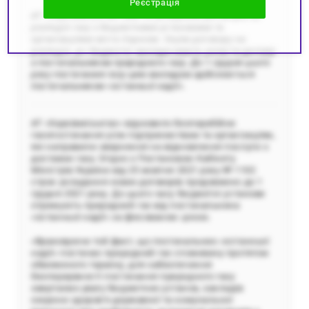
Реєстрація
АТ «Харківміськгаз» має 95 укладених договорів на
розподіл газу з бюджетними установами та
організаціями міста Харкова. Окрім договору на
розподіл, усі бюджетні заклади мають укласти договір
з постачальником природного газу. До 1 грудня цього
року постачання газу цим закладам здійснюється
постачальником «останньої надії».
АТ «Харківміськгаз» відновило безперебійне
газопостачання усім підприємствам та організаціям,
які направили звернення на відновлення послуги з
доставки газу. Згідно з Постановою Кабінету
Міністрів України від 25 жовтня 2021 року № 1102
строк укладання нових договорів продовжено до 1
грудня 2021 року. До цього часу бюджетні установи
отримують природний газ від постачальника
«останньої надії» за фіксованою ціною.
«Враховуючи той факт, що постачальник «останньої
надії» постачає природний газ споживачу протягом
обмеженого терміну, для забезпечення
безперервності постачання природного газу
звертаємо увагу бюджетних установ, закладів
охорони здоров’я державної та комунальної