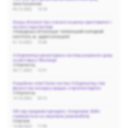
Ірина Кузьмичева
04.12.2022
14:18
Кінець біткоїну? Що сталося на ринку криптовалют і
які його перспективи
ГРОМАДСЬКА‌ ‌ОРГАНІЗАЦІЯ‌ ‌"УКРАЇНСЬКИЙ‌ ‌НАРОДНИЙ‌
‌КОНТРОЛЬ‌ ‌ЗА‌ ‌ ДІДЖІТАЛІЗАЦІЄЮ"
01.12.2022
10:40
i3 Engineering презентувала систему розумного дому
на виставці у Фінляндії
i3 Engineering
28.11.2022
12:31
Розробник smart home систем i3 Engineering став
фіналістом конкурсу кращих стартапів Європи
i3 Engineering
19.10.2022
20:13
50% від продажів препарату «Олідетрим 2000»
спрямуються на закупівлю реанімобілів.
Олідетрим
15.08.2022
17:59