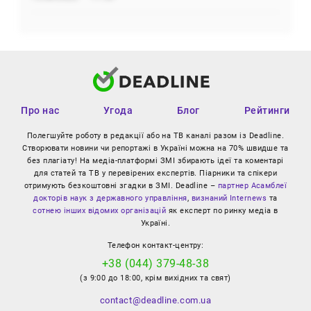
Про нас
Угода
Блог
Рейтинги
Полегшуйте роботу в редакції або на ТВ каналі разом із Deadline.
Створювати новини чи репортажі в Україні можна на 70% швидше та
без плагіату! На медіа-платформі ЗМІ збирають ідеї та коментарі
для статей та ТВ у перевірених експертів. Піарники та спікери
отримують безкоштовні згадки в ЗМІ. Deadline –
партнер Асамблеї
докторів наук з державного управління
,
визнаний Internews
та
сотнею інших відомих організацій
як експерт по ринку медіа в
Україні.
Телефон контакт-центру:
+38 (044) 379-48-38
(з 9:00 до 18:00, крім вихідних та свят)
contact@deadline.com.ua