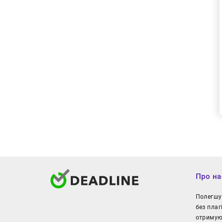
Про на
Полегшуй
без плаг
отримуют