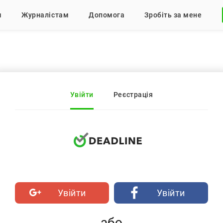
м
Журналістам
Допомога
Зробіть за мене
Увійти
Реєстрація
Увійти
Увійти
або