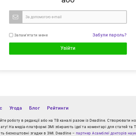
Забули пароль?
Запам'ятати мене
Увійти
с
Угода
Блог
Рейтинги
те роботу в редакції або на ТВ каналі разом із Deadline. Створювати 
іату! На медіа-платформі ЗМІ збирають ідеї та коментарі для статей та Т
ь безкоштовні згадки в ЗМІ. Deadline –
партнер Асамблеї докторів нау