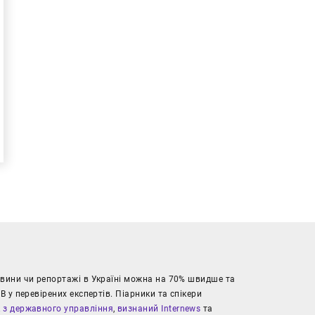
новини чи репортажі в Україні можна на 70% швидше та
В у перевірених експертів. Піарники та спікери
к з державного управління
,
визнаний Internews
та