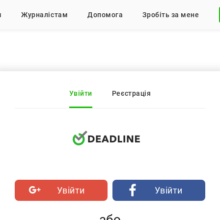
м
Журналістам
Допомога
Зробіть за мене
Увійти
Реєстрація
Увійти
Увійти
або