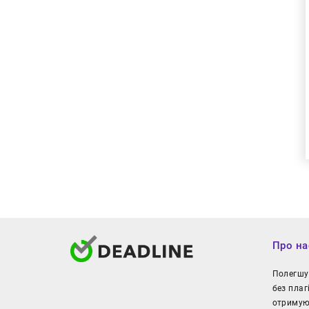
Про на
Полегшуй
без плаг
отримуют