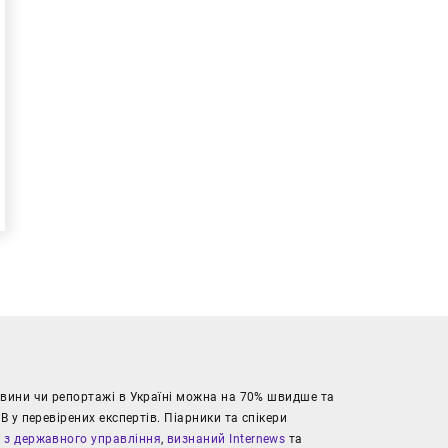
новини чи репортажі в Україні можна на 70% швидше та
В у перевірених експертів. Піарники та спікери
к з державного управління
,
визнаний Internews
та