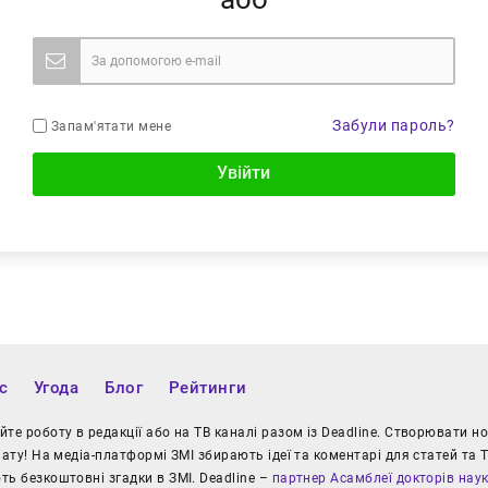
Забули пароль?
Запам'ятати мене
Увійти
с
Угода
Блог
Рейтинги
те роботу в редакції або на ТВ каналі разом із Deadline. Створювати 
іату! На медіа-платформі ЗМІ збирають ідеї та коментарі для статей та Т
ь безкоштовні згадки в ЗМІ. Deadline –
партнер Асамблеї докторів нау