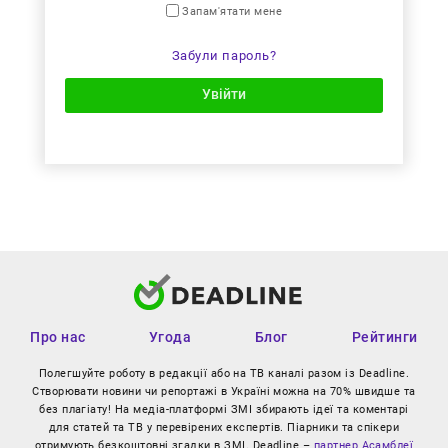
Запам'ятати мене
Забули пароль?
Увійти
Про нас
Угода
Блог
Рейтинги
Полегшуйте роботу в редакції або на ТВ каналі разом із Deadline.
Створювати новини чи репортажі в Україні можна на 70% швидше та
без плагіату! На медіа-платформі ЗМІ збирають ідеї та коментарі
для статей та ТВ у перевірених експертів. Піарники та спікери
отримують безкоштовні згадки в ЗМІ. Deadline –
партнер Асамблеї