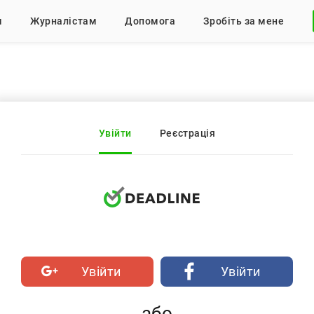
м
Журналістам
Допомога
Зробіть за мене
Увійти
Реєстрація
Увійти
Увійти
або