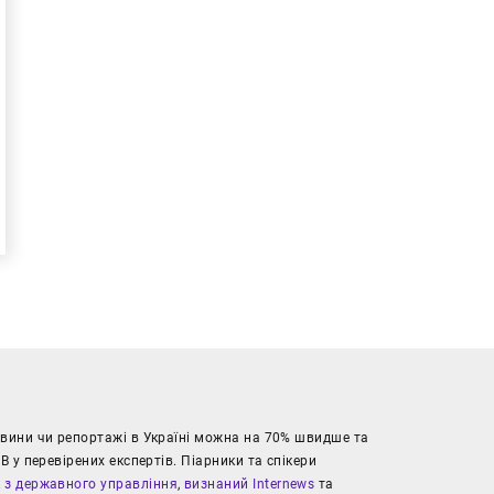
новини чи репортажі в Україні можна на 70% швидше та
В у перевірених експертів. Піарники та спікери
к з державного управління
,
визнаний Internews
та