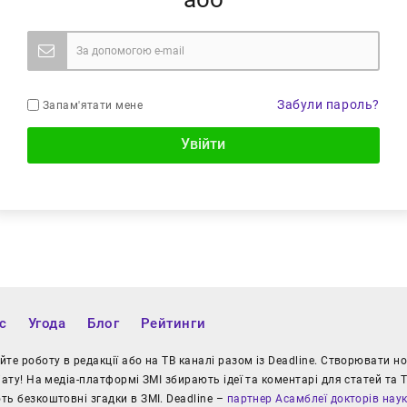
Забули пароль?
Запам'ятати мене
Увійти
с
Угода
Блог
Рейтинги
те роботу в редакції або на ТВ каналі разом із Deadline. Створювати 
іату! На медіа-платформі ЗМІ збирають ідеї та коментарі для статей та Т
ь безкоштовні згадки в ЗМІ. Deadline –
партнер Асамблеї докторів нау