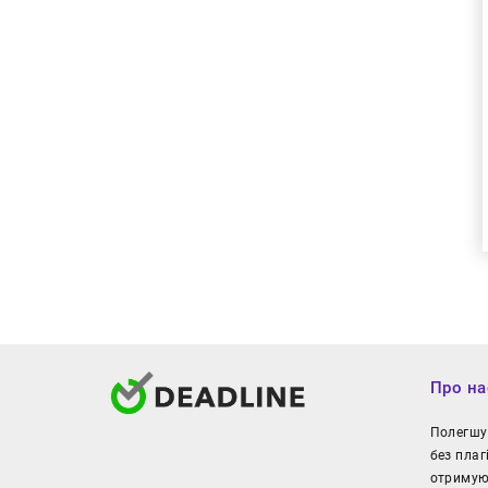
Про на
Полегшуй
без плаг
отримуют