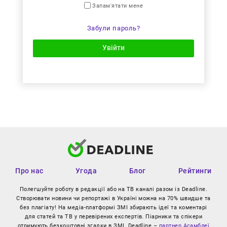
Запам'ятати мене
Забули пароль?
Увійти
Про нас
Угода
Блог
Рейтинги
Полегшуйте роботу в редакції або на ТВ каналі разом із Deadline.
Створювати новини чи репортажі в Україні можна на 70% швидше та
без плагіату! На медіа-платформі ЗМІ збирають ідеї та коментарі
для статей та ТВ у перевірених експертів. Піарники та спікери
отримують безкоштовні згадки в ЗМІ. Deadline –
партнер Асамблеї