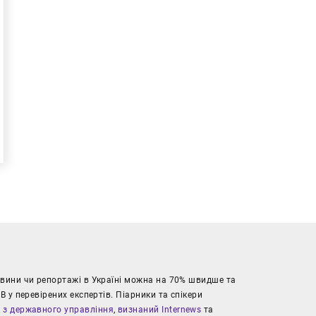
новини чи репортажі в Україні можна на 70% швидше та
В у перевірених експертів. Піарники та спікери
к з державного управління
,
визнаний Internews
та