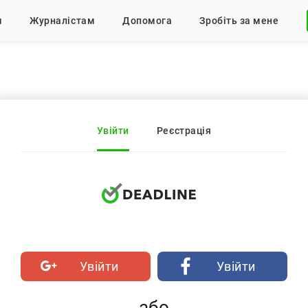
м
Журналістам
Допомога
Зробіть за мене
Увійти
Реєстрація
Увійти
Увійти
або