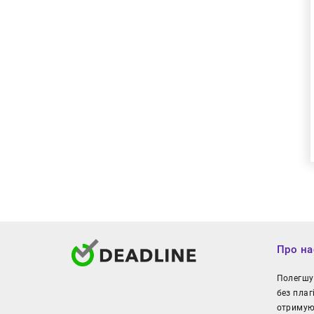
Про на
Полегшуй
без плаг
отримуют