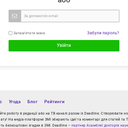
Забули пароль?
Запам'ятати мене
Увійти
с
Угода
Блог
Рейтинги
те роботу в редакції або на ТВ каналі разом із Deadline. Створювати 
іату! На медіа-платформі ЗМІ збирають ідеї та коментарі для статей та Т
ь безкоштовні згадки в ЗМІ. Deadline –
партнер Асамблеї докторів нау