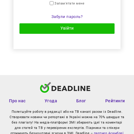
Запам'ятати мене
Забули пароль?
Увійти
Про нас
Угода
Блог
Рейтинги
Полегшуйте роботу в редакції або на ТВ каналі разом із Deadline.
Створювати новини чи репортажі в Україні можна на 70% швидше та
без плагіату! На медіа-платформі ЗМІ збирають ідеї та коментарі
для статей та ТВ у перевірених експертів. Піарники та спікери
отримують безкоштовні згадки в ЗМІ. Deadline –
партнер Асамблеї